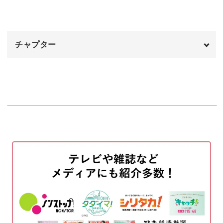
チャプター
モチーフを取り入れても可愛くなりすぎないよう、デザイ
ン作りのポイントを解説していきます。
オープニング
00:00
定番のアートにニュアンスを加えて、お洒落なアートに仕
はじめに
00:20
上げていきましょう。
使用材料
00:55
ベースカラーを2回塗布する
02:31
ジェルとグリッターをミキシングする
クリスマスシーズンに活躍する幸せ感溢れるデザイン♪
04:47
リースを描く
06:12
ぜひ、マスターしてサロンでもご提案してみてください
ね。
ラインを描きミラーパウダーをつける
08:43