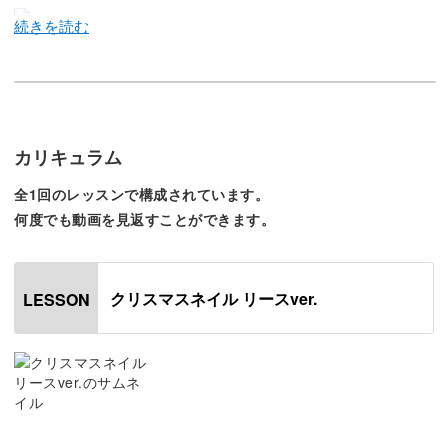
別レッスン「クリスマスネイル ツリーver.」と合わせての
受講がおすすめです♡
カリキュラム
全1回のレッスンで構成されています。
クリスマスシーズンのモチーフと言えば、ツリーとリース
何度でも動画を見返すことができます。
ですよね♪
今回は、ツリーアートとも相性抜群な、 「クリスマスネイ
クリスマスネイル リースver.
LESSON
ル リースver.」のアートをご紹介します。
指先からクリスマス気分を盛り上げていきましょう♪