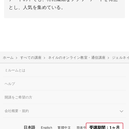
とし、人気を集めている。
ホーム
>
すべての講座
>
ネイルのオンライン教室・通信講座
>
ジェルネ
ミルームとは
ヘルプ
開講をご希望の方
会社概要・規約
日本語
受講期間：1ヶ月
English
繁體中文
简体中文
한국어