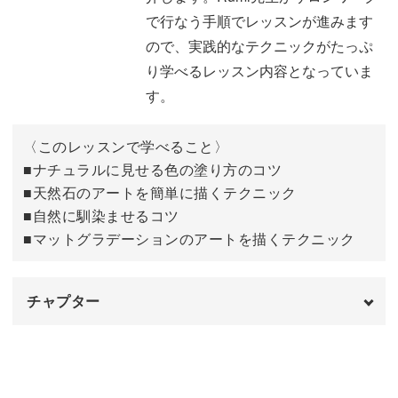
す。
で行なう手順でレッスンが進みます
ので、実践的なテクニックがたっぷ
簡単に繊細なラインが描けますので、天然石アートが苦手
り学べるレッスン内容となっていま
な方もチャレンジしていきましょう！
す。
具体的なポイントは、
〈このレッスンで学べること〉
■ナチュラルに見せる色の塗り方のコツ
◆ナチュラルに見せる色の塗り方のコツ
■天然石のアートを簡単に描くテクニック
◆天然石のアートを簡単に描くテクニック
■自然に馴染ませるコツ
◆自然に馴染ませるコツ
■マットグラデーションのアートを描くテクニック
◆マットグラデーションのアートを描くテクニック
チャプター
Rumi先生がサロンワークで行なう手順でレッスンが進み
ますので、実践的なテクニックがたっぷり学べるレッスン
オープニング
00:00
内容となっています。
はじめに
00:20