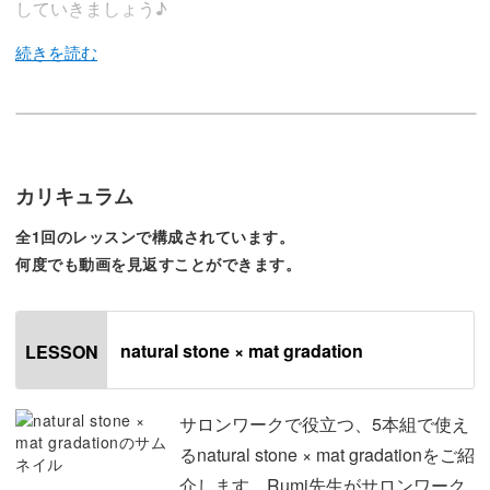
していきましょう♪
今回のレッスンではサロンワークで役立つ、5本組で使え
るnatural stone × mat gradationをレクチャーしていきます
♪
カリキュラム
全1回のレッスンで構成されています。
自然なラインを出すのが難しい天然石のアートですが、使
何度でも動画を見返すことができます。
用するアイテムを工夫して簡単に出す方法をレッスン。
マットには絶妙なニュアンスのグラデーションをつけて、
natural stone × mat gradation
LESSON
ナチュラルでおしゃれな雰囲気に仕上がります。
サロンワークで役立つ、5本組で使え
天然石とマットなグラデーション、2種類のアートを作る
るnatural stone × mat gradationをご紹
方法をひと工程ずつわかりやすくレクチャーしていきま
介します。Rumi先生がサロンワーク