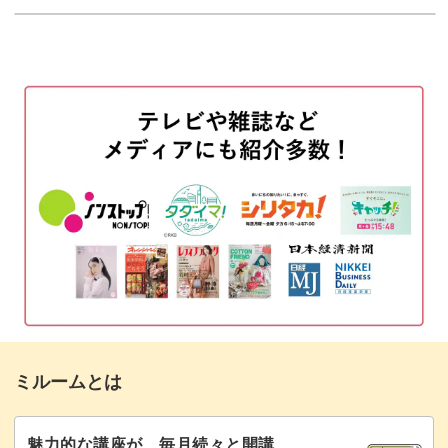
使用材料・道具
01:44
色のバランスの取り方や色を馴染ませるコツなど、Rumi
インクアート
02:47
先生こだわりのテクニックをたっぷりご紹介！
2色を使ってベースカラーを作る
03:34
レッスンを見ながら天然石のラインの描き方を練習して、
マットトップジェルを塗布する
07:47
ラインが自然に見えるように描いていきましょう。
インクでクラックを描く
10:11
透明感とニュアンスがある天然石のアートは、ナチュラル
その他のお爪のアート
22:53
で大人の女性にぴったりな指先を演出♪
2色でグラデーションを作る
23:11
天然石のラインが描けるようになったら、ベースの色や天
然石のラインの色をアレンジして発展させていきましょ
薬指にラメやシェルをのせる
34:34
う。
ミルームとは
ハイグロスビルダージェルを塗布する
39:48
様々なアートと相性がいいデザインとなっていますので、
表面を削ってフォルムを整える
44:58
魅力的な講座が、毎月続々と開講