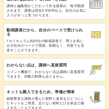
ぜひサロンワークで活用してみてくださいね♪
講師と編集部がこだわって作る講座が、毎月開講
グラデーションのお爪にミラーを施す
51:32
されます。講座は現在3,000件以上。自分のお気に
入りがきっと見つかります。
トップジェルでコーティングする
56:30
動画講座だから、自分のペースで受けられ
グラデーション部分をマットで仕上げる
60:38
る
1カリキュラム約20分の動画講座で、周りを気に
完成♪
61:43
せず自分のペースで受講。制限なく、何度でも見
直すことができます。
わからない点は、講師へ直接質問
コメント機能で、わからない点は講師に直接質問
できます。回数の制限もありません。
キットも購入できるため、準備が簡単
経験豊富な講師が選んだ材料と道具をひとつにし
たキットをご用意。足りない材料だけを単品で購
入することもできます。