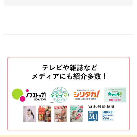
て、サロンワークでお客さまのお爪を様々なコーディネー
トでお洒落に仕上げてみてくださいね♪
オープニング
00:00
はじめに
00:20
使用材料・道具
02:35
アートを作る順番について
04:52
奥行き感のあるキラキラアート
06:02
転写箔を貼る
06:33
ミキシングジェルを塗ってパーツをのせる
07:59
ラメを入れる
13:10
クリアホワイトをのせる
15:44
転写箔を貼ってさらに奥行きを出す
19:59