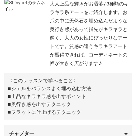
5本の指を効率よく仕上げるテクニックや、光の効果を最
大人上品な輝きがお洒落♪3種類のキ
大限取り入れるコツなど、Rumi先生のこだわりがたっぷ
ラキラ系アートをご紹介します。お
り詰まったレッスン。
爪の中に天然石を埋め込んだような
奥行き感があって指先がキラキラと
キラキラをデザインする位置やコーディネートを工夫した
輝く、大人の女性にぴったりなアー
り、他のアートをあわせたりと自由にアレンジしてみてく
トです。質感の違うキラキラアート
ださいね。
が習得できれば、コーディネートの
幅が大きく広がります♪
ベースやシェルの色を変えるとイメージが大きく変わりま
すので、様々な色を使ってご自身流のキラキラアートに発
〈このレッスンで学べること〉
展させていきましょう。
■シェルをバランスよく埋め込む方法
■上品なキラキラ感を出すポイント
■奥行き感を出すテクニック
キラキラ系なのにナチュラルな雰囲気に仕上がるアート
■フラットに仕上げるテクニック
は、普段使いから特別なシーンまで大活躍！
上品な輝きで華やかなRumi先生のアートをマスターし
チャプター