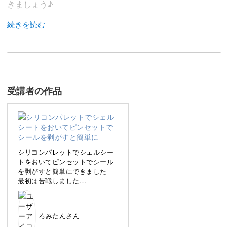
きましょう♪
今回のレッスンでは、大人上品な輝きがお洒落な3種類の
キラキラ系アートをレクチャーしていきます♪
受講者の作品
お爪の中に天然石を埋め込んだような奥行き感があって指
先がキラキラと輝く、大人の女性にぴったりなアート。
奥行き感、凹凸感、オーロラのような偏向的なキラキラ
シリコンパレットでシェルシー
感、それぞれにこだわった3種類のアートをレッスンして
トをおいてピンセットでシール
を剥がすと簡単にできました
いきますよ。
最初は苦戦しました
小さいシェルシートはシールか
らはがしにくかったです
質感の違うキラキラアートが習得できれば、コーディネー
なんとか綺麗にできましたが時
トの幅が大きく広がります♪
ろみたんさん
間かかりました🎵まだまだ練習