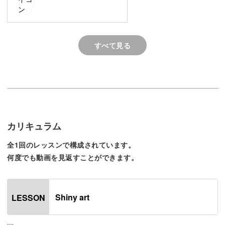
します
フラットで派手すぎず、さりげないキラキラ感を出すテク
ニックを1つ1つわかりやすく解説していきます。
すべて見る
具体的なポイントは、
◆シェルをバランスよく埋め込む方法
◆上品なキラキラ感を出すポイント
◆奥行き感を出すテクニック
カリキュラム
◆フラットに仕上げるテクニック
全1回のレッスンで構成されています。
何度でも動画を見返すことができます。
実際にモデルさんの手を使いながら、サロンワークで使え
る実践的なテクニックをレクチャーしていきますよ。
Shiny art
LESSON