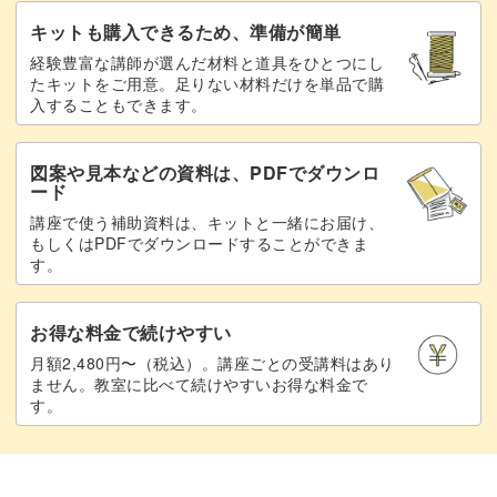
37:33
キットも購入できるため、準備が簡単
オーロラパウダーをつける
41:36
経験豊富な講師が選んだ材料と道具をひとつにし
たキットをご用意。足りない材料だけを単品で購
小さい面積に作る場合
44:29
入することもできます。
ハイグロスビルダージェルを塗布する
47:16
図案や見本などの資料は、PDFでダウンロ
ード
未硬化ジェルを拭き取る
49:52
講座で使う補助資料は、キットと一緒にお届け、
もしくはPDFでダウンロードすることができま
ファイルで削る
50:28
す。
ノンワイプトップを塗布する
59:15
お得な料金で続けやすい
完成♪
63:19
月額2,480円〜（税込）。講座ごとの受講料はあり
ません。教室に比べて続けやすいお得な料金で
す。