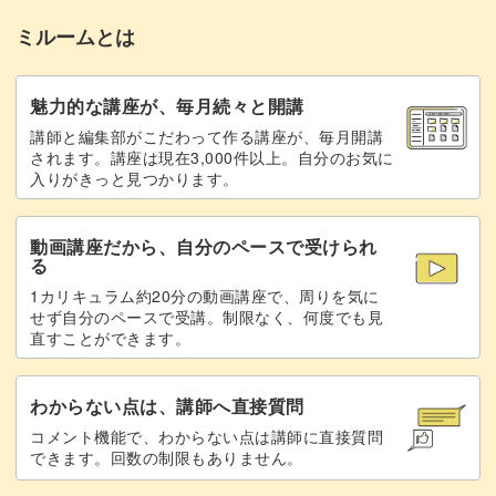
ミルームとは
ハイグロスビルダージェルを塗布する
22:30
未硬化ジェルを拭き取る
25:34
魅力的な講座が、毎月続々と開講
講師と編集部がこだわって作る講座が、毎月開講
凹凸感のあるキラキラアート
26:08
されます。講座は現在3,000件以上。自分のお気に
入りがきっと見つかります。
グラデーションを作る
26:26
動画講座だから、自分のペースで受けられ
シェルパーツをのせる
30:00
る
1カリキュラム約20分の動画講座で、周りを気に
転写箔を周りに貼る
33:53
せず自分のペースで受講。制限なく、何度でも見
直すことができます。
ハイグロスビルダージェルを塗布する
35:30
未硬化ジェルを拭き取る
36:59
わからない点は、講師へ直接質問
コメント機能で、わからない点は講師に直接質問
オーロラが偏光的なキラキラアート
37:17
できます。回数の制限もありません。
ラップで模様を作る