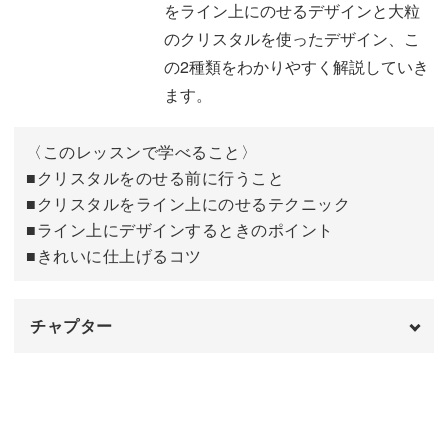
をライン上にのせるデザインと大粒
ジュエリーが輝いているようなアートを作ることができま
のクリスタルを使ったデザイン、こ
すよ。
の2種類をわかりやすく解説していき
ます。
具体的なポイントは、
〈このレッスンで学べること〉
◆クリスタルをのせる前に行うこと
■クリスタルをのせる前に行うこと
◆クリスタルをライン上にのせるテクニック
■クリスタルをライン上にのせるテクニック
◆ライン上にデザインするときのポイント
■ライン上にデザインするときのポイント
◆きれいに仕上げるコツ
■きれいに仕上げるコツ
クリスタルの組み合わせ方やきれいな形にのせる方法な
チャプター
ど、ryo先生のこだわりのテクニックを、1つ1つ丁寧にレ
ッスンしていきます。
オープニング
00:00
はじめに
00:20