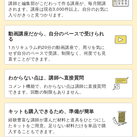
講師と編集部がこだわって作る講座が、毎月開講
使用するクリスタルについて
23:12
されます。講座は現在3,000件以上。自分のお気に
入りがきっと見つかります。
クリスタルをのせる
23:52
動画講座だから、自分のペースで受けられ
隙間をパーツで埋める
28:47
る
1カリキュラム約20分の動画講座で、周りを気に
ミクスチュアで強度を出す
31:50
せず自分のペースで受講。制限なく、何度でも見
直すことができます。
トップジェルでコーティングする
35:32
未硬化ジェルを拭き取る
41:23
わからない点は、講師へ直接質問
コメント機能で、わからない点は講師に直接質問
完成
42:31
できます。回数の制限もありません。
キットも購入できるため、準備が簡単
経験豊富な講師が選んだ材料と道具をひとつにし
たキットをご用意。足りない材料だけを単品で購
入することもできます。