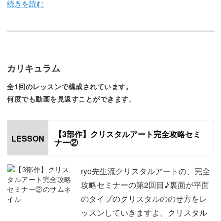
今回のレッスンでは、ryo先生流クリスタルアートの完全
攻略セミナー第2回目をレクチャーしていきます♪
カリキュラム
様々なデザインのクリスタルを使いこなすために、知って
全1回のレッスンで構成されています。
おきたいテクニックが満載のシリーズ。
何度でも動画を見返すことができます。
今回は、裏面が平面のタイプのクリスタルののせ方をレッ
【3部作】クリスタルアート完全攻略セミ
スンしていきますよ。
LESSON
ナー②
クリスタルをライン上にのせるデザインと大粒のクリスタ
ryo先生流クリスタルアートの、完全
ルを使ったデザイン、この2種類をわかりやすく解説して
攻略セミナーの第2回目♪裏面が平面
いきます。
のタイプのクリスタルののせ方をレ
ッスンしていきますよ。クリスタル
大きめのクリスタルが使いこなせるようになると、お爪に