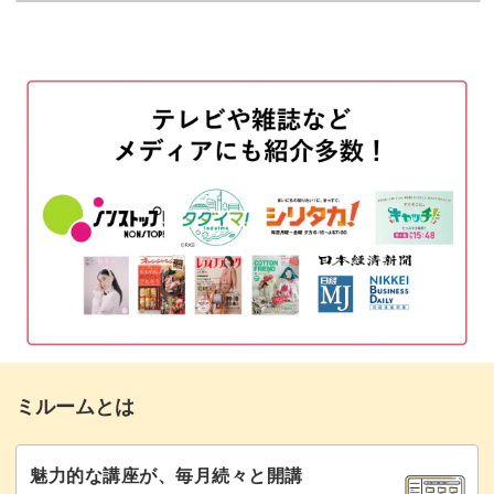
使用材料・道具
02:33
ただクリスタルをのせるのではなく、華やかでお洒落に見
せるコツやポイントをたっぷり盛り込んで解説！
クリスタルをのせる前に
03:38
キラキラ輝く宝石のようなアートは、パーティーや結婚式
使用するクリスタルについて
04:25
などの人生の大切な日にぴったりなデザインです。
使用するパーツについて
05:24
きれいで長持ちするテクニックもあわせてレクチャーして
接着用のジェルをのせる
06:27
いきますので、クオリティの高いアートに仕上がります
クリスタルをのせる
07:54
よ。
パーツをのせる
11:34
シンプルなワンカラーのポイントとして使ってもお洒落で
すし、他のアートと組み合わせて華やかに仕上げても◎
トップジェルでコーティングする
16:01
ミルームとは
未硬化ジェルを拭き取る
20:32
今回のクリスタルアートのテクニックを使いこなして、ご
自身のオリジナルデザインに発展させてみてくださいね♪
裏面が平面の大きなクリスタルののせ方
22:25
魅力的な講座が、毎月続々と開講