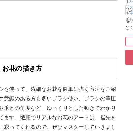
を使って繊細なお花を簡単に描く方法をレクチャ
※
な
を上品で華やかに彩ってくれるものの、「ブラシ
意識がある方も多いのではないでしょうか？
やすいオーバルブラシを使って、エレガントな雰
くお花の描き方
フィスネイルや大人女性向けのサロンさんにぴっ
シを使って、繊細なお花を簡単に描く方法をご紹
手意識のある方も多いブラシ使い。ブラシの筆圧
お爪との角度など、ゆっくりとした動きでわかり
てます。繊細でリアルなお花のアートは、指先を
に彩ってくれるので、ぜひマスターしていきまし