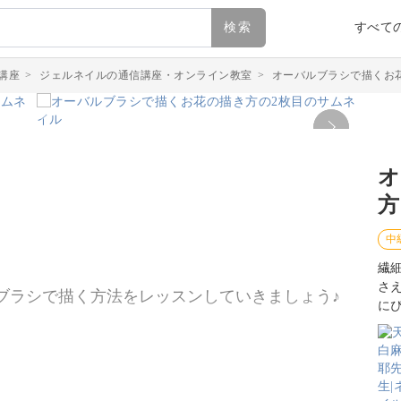
検索
すべて
講座
>
ジェルネイルの通信講座・オンライン教室
>
オーバルブラシで描くお
オ
方
中
繊
さ
ブラシで描く方法をレッスンしていきましょう♪
に