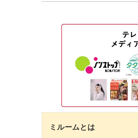
ていきます。
M151のくすみピンクをぼかしなが
天白麻耶先生のブラシワークを何度も
花を描くときのポイント
く練習をしていきましょう！
M25のホワイトで外側の花びらを描
存在感のあるデザインは、1本のお爪
M253のくすみパープルを花びら全
M143のピンクを花の中央に塗布す
今回のような淡いカラーでも華やかな
演出してくれますよ。
K3のホワイトで真ん中の花びらを
M253のくすみパープルを花びら全
ぜひこの機会にオーバルブラシでお花
さまのお爪に華やかなお花を描いてみ
K3のホワイトとM143のピンクで
ミルームとは
K3のホワイトで花びらの中心を描