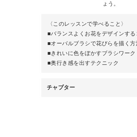
◆バランスよくお花をデザインするコ
ょう。
◆オーバルブラシで花びらを描く方法
◆きれいに色をぼかすブラシワーク
〈このレッスンで学べること〉
◆奥行き感を出すテクニック
■バランスよくお花をデザインする
■オーバルブラシで花びらを描く方
サロンワークでも役立つブラシワーク
■きれいに色をぼかすブラシワーク
きます。
■奥行き感を出すテクニック
チャプター
オーバルブラシの特徴をしっかりおさ
オープニング
苦手な方でも気楽に挑戦してみましょ
はじめに
ブラシの筆圧や動かし方、お爪との角
使用材料・道具