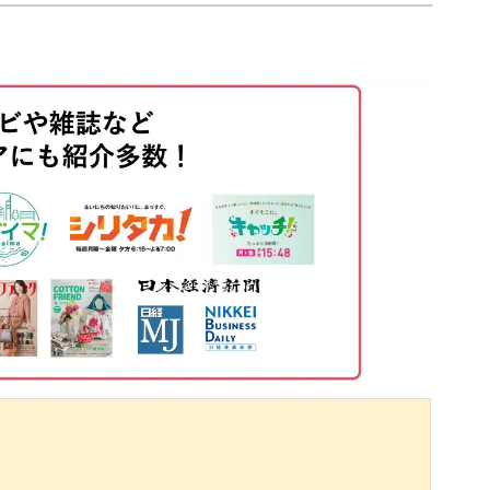
ら対角線上にぼかす
02:30
チェックして、きれいで奥行き感のあるお花を描
06:06
く
08:01
にワンポイントとしても◎
体に塗布する
10:55
る
12:02
印象に仕上がり、上品で大人の雰囲気をしっかり
描く
13:01
体に塗布する
16:02
を描く方法をマスターして、サロンワークでお客
てくださいね♪
内側の花びらを描く
16:53
く
19:45