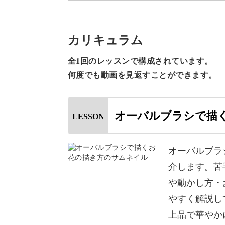
今回のレッスンでは、オーバルブラシ
ーしていきます♪
カリキュラム
繊細でリアルなお花のアートは、指先
全1回のレッスンで構成されています。
でお花がきれいに描けない…」と苦手
何度でも動画を見返すことができます。
今回はお花アートが苦手な方でも扱い
オーバルブラシで描
LESSON
囲気のお花の描き方を徹底レッスン。
奥行き感のある大人っぽいアートはオ
オーバルブラ
たりのアートです♪
介します。苦
や動かし方・
具体的なポイントは、
やすく解説し
上品で華やか