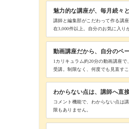
M272の深緑で葉っぱを描く
魅力的な講座が、毎月続々
ミキシングジェルを塗布する
講師と編集部がこだわって作る講
在3,000件以上。自分のお気に入
トップジェルでコーティングをす
完成♪
動画講座だから、自分のペ
1カリキュラム約20分の動画講座
受講。制限なく、何度でも見直す
わからない点は、講師へ直
コメント機能で、わからない点は
限もありません。