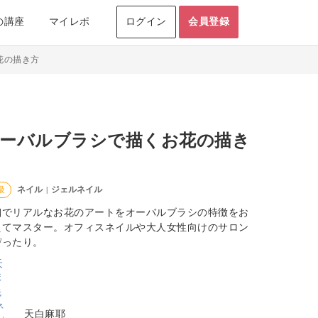
の講座
マイレポ
ログイン
会員登録
花の描き方
ーバルブラシで描くお花の描き
ネイル
ジェルネイル
級
|
細でリアルなお花のアートをオーバルブラシの特徴をお
えてマスター。オフィスネイルや大人女性向けのサロン
ぴったり。
天白麻耶