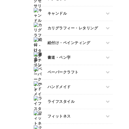
パステルアート
ネイル検定
すべて
色鉛筆
キャンドル
スカルプネイル
プラバンアクセサリー
油絵
ネイルケア
すべて
カリグラフィー・レタリング
クレイ
水彩画
ジェルネイル
キャンドルホルダー
レジンアクセサリー
デジタルイラスト
すべて
絵付け・ペインティング
マーブルキャンドル
ワイヤーアクセサリー
日本画
カリグラフィー
スイーツキャンドル
ビーズアクセサリー
すべて
書道・ペン字
レタリング
ソイキャンドル
ポーセラーツ
ジェルキャンドル
すべて
ペーパークラフト
トールペイント
ボタニカルキャンドル
ペン字
上絵付け
すべて
韓国キャンドル
ハンドメイド
筆文字
ペーパーアート
アロマキャンドル
すべて
ライフスタイル
切り絵
サシェ
石鹸作り
ラッピング
すべて
フィットネス
羊毛フェルト
折り紙
整理収納・片付け
カービング
カルトナージュ
すべて