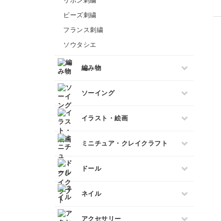
リボン刺繍
ビーズ刺繍
フランス刺繍
ソウタシエ
編み物
すべて
ソーイング
棒針編み
すべて
イラスト・絵画
かぎ針編み
パッチワーク
レース編み
すべて
ミニチュア・クレイクラフト
布小物
マクラメ
デッサン
和裁
クラフトバンド
すべて
ドール
ボールペンイラスト
洋裁
あみぐるみ
フェイクスイーツ
アクリル絵の具
すべて
ネイル
ミニチュアフード
アルコールインクアート
ドール服
ミニチュア雑貨
コピック
すべて
アクセサリー
ドールハウス