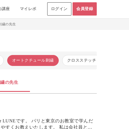
の講座
マイレポ
ログイン
会員登録
刺繍の先生
オートクチュール刺繍
クロスステッチ
刺し子
刺繍の先生
リと東京のお教室で学んだ
教えいたします。 私は会社員とし