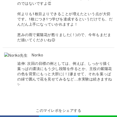
のではないですよ👏
何よりも1枚目よりできることが増えたという点が大切
です。1枚につき1つ学びを達成するというだけでも、だ
んだん上手になっていかれますよ！
恵みの雨で紫陽花が甦りました(！)ので、今年もまだま
だ描いてくださいね😉
Noriko
追伸: 次回の目標の例としては、例えば、しっかり描く
葉っぱの濃淡にもう少し段階を作るとか、主役の紫陽花
の色を背景にもっと大胆に(！)滲ませて、それを葉っぱ
の緑で囲んで花を見せてみるなど…水実験は続きますね
✨
このマイレポをシェアする