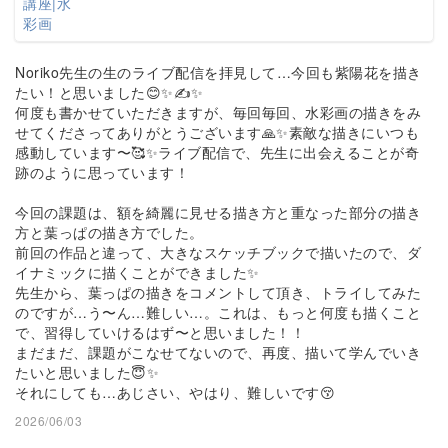
Noriko先生の生のライブ配信を拝見して…今回も紫陽花を描き
たい！と思いました😊✨✍️✨
何度も書かせていただきますが、毎回毎回、水彩画の描きをみ
せてくださってありがとうございます🙏✨素敵な描きにいつも
感動しています〜🥰✨ライブ配信で、先生に出会えることが奇
跡のように思っています！
今回の課題は、額を綺麗に見せる描き方と重なった部分の描き
方と葉っぱの描き方でした。
前回の作品と違って、大きなスケッチブックで描いたので、ダ
イナミックに描くことができました✨
先生から、葉っぱの描きをコメントして頂き、トライしてみた
のですが…う〜ん…難しい…。これは、もっと何度も描くこと
で、習得していけるはず〜と思いました！！
まだまだ、課題がこなせてないので、再度、描いて学んでいき
たいと思いました😇✨
それにしても…あじさい、やはり、難しいです😚
2026/06/03