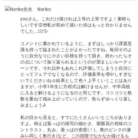
Noriko
youさん、これだけ描ければ上等の上等ですよ！素晴ら
しいです👏😍私が初めて描いた頃はもっと分かりません
でした…🤷‍♀️💦
コメントに書かれているように、まずはしっかり課題意
識を持って臨まれたことがよかったですね。毎回そのよ
うに自分なりに小さい目標を持って描き、終わったらそ
の点について振り返られるというのが望ましいルーティ
ーンです。それ以外もあれこれ評価してしまうと自分に
とってフェアでなくなるので、評価基準を増やしすぎな
いでくださいね☺️結果として色々上手くいくことはあり
ますが。小学1年生に方程式は解けませんが、中学高校
に入ると解けるようになるのと同じです。コツコツと枚
数を重ねて積み上がっていくので、焦らずゆっくり楽し
みましょう♪
私の目から見ると、すでにたくさんいいところがありま
すよ。例えば葉っぱの描写の細かさ、紫陽花の色味のコ
ントラスト、丸み、葉っぱの密度(！)、奥のピンクの滲
み(=同じく奥行き)など、この段階でなかなか描けるも