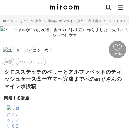
ホーム
>
すべての講座
>
刺繍のオンライン教室・通信講座
>
クロスステ
めぐ
いいね
刺繍
クロスステッチ
クロスステッチのベリーとアルファベットのティ
ッシュケース⑤仕立て〜完成までへのめぐさんの
マイレポ投稿
関連する講座