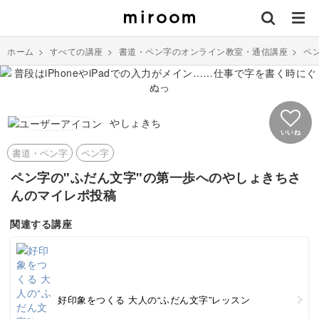
ホーム
>
すべての講座
>
書道・ペン字のオンライン教室・通信講座
>
ペ
やしょきち
いいね
書道・ペン字
ペン字
ペン字の"ふだん文字"の第一歩へのやしょきちさ
んのマイレポ投稿
関連する講座
好印象をつくる 大人の“ふだん文字”レッスン