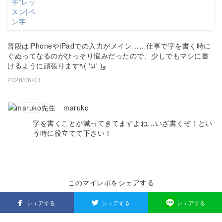
普段はiPhoneやiPadでの入力がメイン……仕事で字を書く時に
ぐぬってなるのがひっそり悩みだったので、少しでもマシに書
けるように頑張ります٩( 'ω' )و
2026/06/03
maruko
字を書くことが減ってきてますよね…いざ書くぞ！とい
う時に役立てて下さい！
このマイレポをシェアする
シェアする
シェアする
シェアする