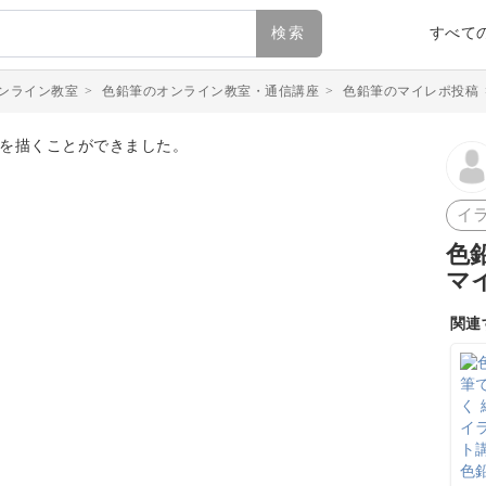
検索
すべて
ンライン教室
>
色鉛筆のオンライン教室・通信講座
>
色鉛筆のマイレポ投稿
イ
色
マ
関連