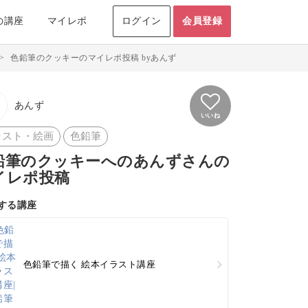
の講座
マイレポ
ログイン
会員登録
>
色鉛筆のクッキーのマイレポ投稿 byあんず
あんず
いいね
ラスト・絵画
色鉛筆
鉛筆のクッキーへのあんずさんの
イレポ投稿
する講座
色鉛筆で描く 絵本イラスト講座