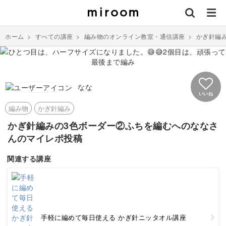
ホーム
>
すべての講座
>
編み物のオンライン教室・通信講座
>
かぎ針編
なな
いいね
編み物
かぎ針編み
かぎ針編みの3色ボーダー②ふちを編むへのななさ
んのマイレポ投稿
関連する講座
手軽に編めて毎日使える かぎ針ニッタオル講座