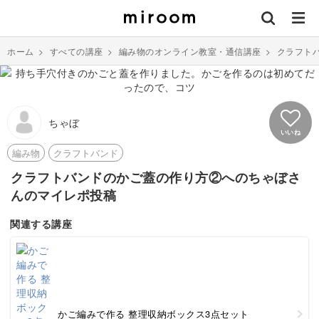
ホーム
>
すべての講座
>
編み物のオンライン教室・通信講座
>
クラフト
ちゃぼ
いいね
編み物
クラフトバンド
クラフトバンドのかご蓋の作り方②へのちゃぼさ
んのマイレポ投稿
関連する講座
かご編みで作る 整理収納ボックス3点セット