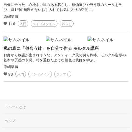
自分に合った、心地よい緑のある暮らし。植物選びや整う庭のルールを学
び、週1回の無理のないお手入れでお気に入りの空間に。
原嶋早苗
116
入門
ライフスタイル
暮らし
私の庭に「似合う鉢」を自分で作る モルタル講座
お庭から物語が生まれそうな、アンティーク風の切り株鉢。モルタル造形の
基本や質感の表現、時を重ねたような着色と装飾を学ぶ。
原嶋早苗
93
入門
ハンドメイド
クラフト
ミルームとは
ヘルプ