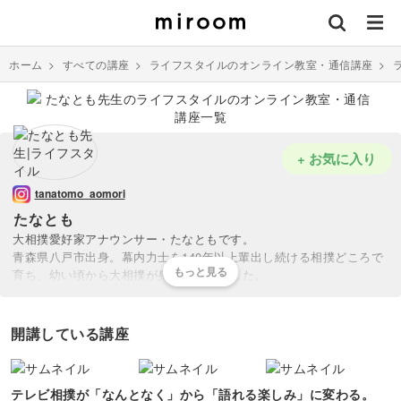
ホーム
>
すべての講座
>
ライフスタイルのオンライン教室・通信講座
>
+ お気に入り
tanatomo_aomori
たなとも
大相撲愛好家アナウンサー・たなともです。
青森県八戸市出身。幕内力士を140年以上輩出し続ける相撲どころで
育ち、幼い頃から大相撲が身近にありました。
ニュース シブ5時では『能町みね子のシブ5時相撲部』を立ち上げ、
相撲ディレクターとして数多くの力士を取材。土俵の裏側や力士の人
開講している講座
間ドラマに触れてきました。
大相撲は、知れば知るほど面白くなる“奥深いエンタメ”。
テレビ相撲が「なんとなく」から「語れる楽しみ」に変わる。
一瞬で勝負が決まる中に、人生が詰まっています。