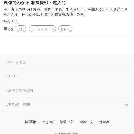
映像でわかる 相撲観戦・超入門
推し力士の見つけ方や、厳選して覚える決まり手。実際の取組から見どころ
ミーハー目線も大歓迎なスー女として、
をおさえ、日々の会話も弾む相撲観戦の楽しみ方。
「わかる！楽しい！」を一緒に味わいながら――
たなとも
85
入門
ライフスタイル
暮らし
あなたも大相撲沼へ、がっぷり四つでご案内します。
🌟株式会社ちゃんこえHP
https://chancoe.co.jp/
🌟NHK大相撲取材の経験から培った力士との対話術「金星コミュニケ
ミルームとは
ーション」「どすこいチームマネジメント」を全国で講演中
https://www.kouenirai.com/profile/10603
ヘルプ
🌟著書「口下手さんでも大丈夫 本音を引き出す聞き方」
https://amzn.asia/d/0iiCOIAh
開講をご希望の方
※力士との取材エピソード満載
会社概要・規約
日本語
English
繁體中文
简体中文
한국어
© Miroom, Inc.