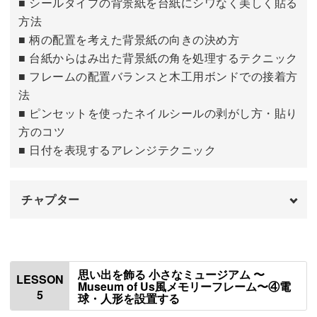
■ シールタイプの背景紙を台紙にシワなく美しく貼る
方法
■ 柄の配置を考えた背景紙の向きの決め方
■ 台紙からはみ出た背景紙の角を処理するテクニック
■ フレームの配置バランスと木工用ボンドでの接着方
法
■ ピンセットを使ったネイルシールの剥がし方・貼り
方のコツ
■ 日付を表現するアレンジテクニック
チャプター
はじめに
00:00
壁紙の背景紙を貼る
00:28
思い出を飾る 小さなミュージアム 〜
LESSON
Museum of Us風メモリーフレーム〜④電
5
球・人形を設置する
壁紙にフレームを配置する
05:58