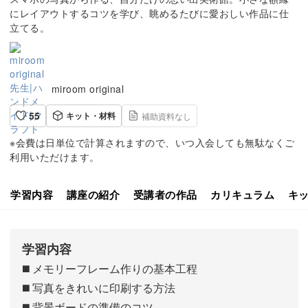
にレイアウトするコツを学び、眺めるたびに愛おしい作品に仕
立てる。
miroom original
55
キット・材料
補助資料なし
※会費は日単位で計算されますので、いつ入会しても無駄なくご
利用いただけます。
学習内容
講座の紹介
受講者の作品
カリキュラム
キ
学習内容
◼️ メモリーフレーム作りの基本工程
◼️ 写真をきれいに印刷する方法
◼️ 背景ボードの準備のコツ