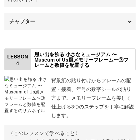
していくことも可能です♪
チャプター
はじめに
00:00
お友達やご両親への、世界に一つだけの特別なサプライズ
ギフトにもおすすめ！
フレームを準備する
00:32
思い出を飾る 小さなミュージアム 〜
LESSON
Museum of Us風メモリーフレーム〜③フ
4
この講座を通して、写真を眺めて楽しむ時間をぜひ味わっ
レームと数値を配置する
額縁の配置を決める
02:29
てくださいね。
写真をカットする
03:40
背景紙の貼り付けからフレームの配
置・接着、年号の数字シールの貼り
フレームに写真を接着する
10:03
方まで。メモリーフレームを美しく
仕上げる3つのステップを丁寧に解説
します。
〈このレッスンで学べること〉