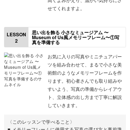
高くよみがえり、温かい気持ちにさ
間も素敵な一枚に。
せてくれますよ。
仕上げにミニチュア人物や照明を飾って、まるで博物館！
お部屋のインテリアとしても存在感たっぷりの作品になり
思い出を飾る 小さなミュージアム 〜
ますよ。
LESSON
Museum of Us風メモリーフレーム〜①写
2
真を準備する
お気に入りの写真やミニチュアパー
ツを組み合わせて、まるで小さな美
初心者でも、不器用でも大丈夫！
術館のようなメモリーフレームを作
ります。初心者さんでも取り組みや
「工作が苦手…」「写真の印刷が難しい」そんな方も、ご
すいよう、写真の準備からレイアウ
安心ください◎
ト、立体感の出し方まで丁寧に解説
していきます。
まずは写真の印刷方法、ベースとなる背景の準備など、ひ
とつひとつ丁寧に解説していきます。
〈このレッスンで学べること〉
■ メモリーフレームに使用する写真の選び方と事前準