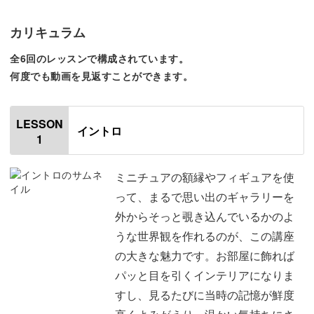
「写真を飾りたいけど、スペースがなくて…」そんなお悩
みにもぴったりなのが、このメモリーフレーム。
カリキュラム
全6回のレッスンで構成されています。
手のひらにのるほどの小さな額縁に写真を入れて、まとめ
何度でも動画を見返すことができます。
て飾ることができるんです♪
LESSON
イントロ
1
おしゃれな額縁は、キットで5種類ご用意しています。
ミニチュアの額縁やフィギュアを使
って、まるで思い出のギャラリーを
四角や丸、ハートなど、小さいながらも本格的な額縁のデ
外からそっと覗き込んでいるかのよ
ザインです。
うな世界観を作れるのが、この講座
の大きな魅力です。お部屋に飾れば
パッと目を引くインテリアになりま
すし、見るたびに当時の記憶が鮮度
アンティーク調のフレームに写真を入れると、何気ない瞬