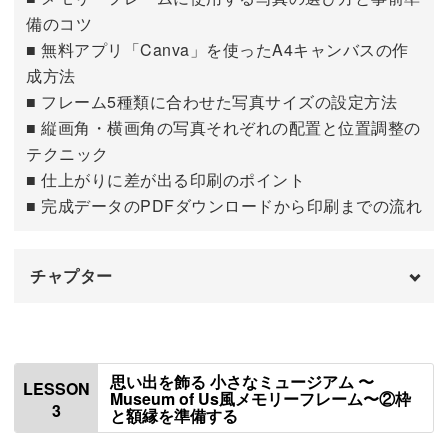
備のコツ
■ 無料アプリ「Canva」を使ったA4キャンバスの作
小さなフレームの中でもバランスよく見せるコツや、レイ
成方法
アウトの基本もしっかりマスター。
■ フレーム5種類に合わせた写真サイズの設定方法
■ 縦画角・横画角の写真それぞれの配置と位置調整の
パーツ配置のポイントも紹介するので、完成度がぐっと上
テクニック
がります。
■ 仕上がりに差が出る印刷のポイント
■ 完成データのPDFダウンロードから印刷までの流れ
チャプター
限られた材料でもおしゃれに見せる工夫で、アレンジ作品
にも応用しやすいのがうれしいところ。
はじめに
00:00
フィギュアを使って、よりドラマチックな立体感を出す仕
使用材料・道具
00:56
思い出を飾る 小さなミュージアム 〜
LESSON
上げ方もご紹介します♪
Museum of Us風メモリーフレーム〜②枠
3
と額縁を準備する
印刷用のキャンバスと枠を用意する
01:12