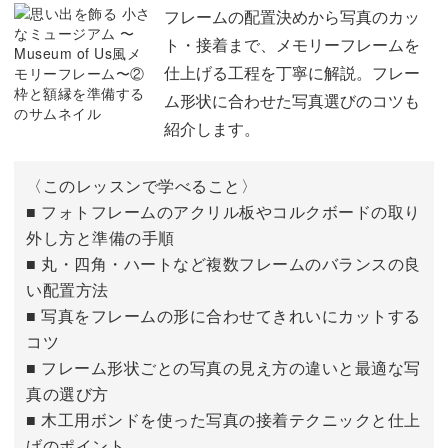
枠に写真を入れる
05:20
フレームの配置決めから写真のカッ
ト・接着まで、メモリーフレームを
データを保存して印刷する
08:47
癒しのミニギャラリーが完成
仕上げる工程を丁寧に解説。フレー
ム形状に合わせた写真選びのコツも
完成したフレームは、毎日の暮らしをやさしく彩ってくれ
紹介します。
る存在に。
〈このレッスンで学べること〉
ふとした瞬間に思い出が目に入り、気持ちまでほっと温か
■ フォトフレームのアクリル板やコルクボードの取り
くなるはずです。
外し方と準備の手順
■ 丸・四角・ハートなど複数フレームのバランスの良
い配置方法
■ 写真をフレームの形に合わせてきれいにカットする
コツ
旅行先で集めた小さなウエディングの思い出や、お子さん
■ フレーム形状ごとの写真の見え方の違いと最適な写
の成長記録、さらにはペットとの日常など。
真の選び方
■ 木工用ボンドを使った写真の接着テクニックと仕上
テーマを変えて、新しいギャラリーをシリーズとして増や
げのポイント