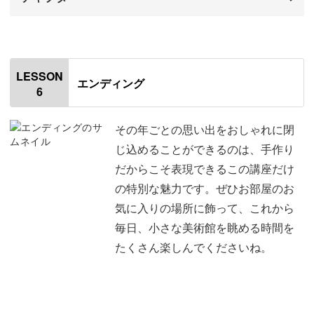
はじめに
00:00
はじめに
00:00
LESSON
エンディング
6
枠に電球をつける
00:28
ミニチュア人形を設置する
02:39
その年ごとの思い出をおしゃれに閉
じ込めることができるのは、手作り
枠と台紙を組み立てる
07:18
だからこそ表現できるこの講座だけ
の特別な魅力です。ぜひお部屋のお
おわりに
08:39
気に入りの場所に飾って、これから
毎日、小さな美術館を眺める時間を
たくさん楽しんでくださいね。