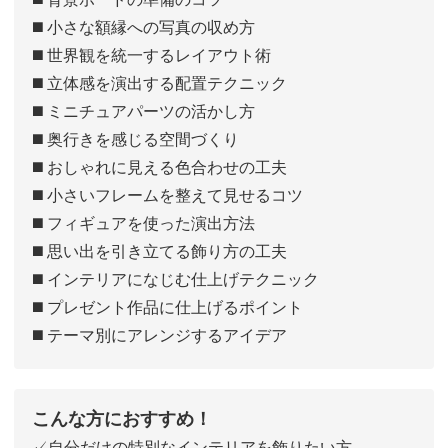
◼️ 小さな額縁への写真の収め方
◼️ 世界観を統一するレイアウト術
◼️ 立体感を演出する配置テクニック
◼️ ミニチュアパーツの活かし方
◼️ 奥行きを感じる空間づくり
◼️ おしゃれに見える色合わせの工夫
◼️ 小さいフレームを整えて見せるコツ
◼️ フィギュアを使った演出方法
◼️ 思い出を引き立てる飾り方の工夫
◼️ インテリアになじむ仕上げテクニック
◼️ プレゼント作品に仕上げるポイント
◼️ テーマ別にアレンジするアイデア
こんな方におすすめ！
✓自分だけの特別なインテリアを飾りたい方