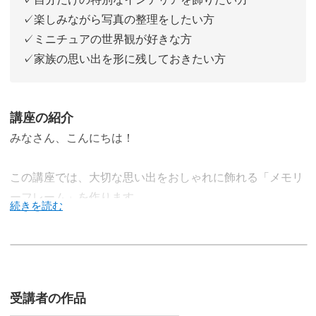
✓楽しみながら写真の整理をしたい方
✓ミニチュアの世界観が好きな方
✓家族の思い出を形に残しておきたい方
講座の紹介
みなさん、こんにちは！
この講座では、大切な思い出をおしゃれに飾れる「メモリ
ーフレーム」を作ります。
写真をただプリントして飾るのではなく、まるで小さなミ
ュージアムのようなフレーム仕立てに。
受講者の作品