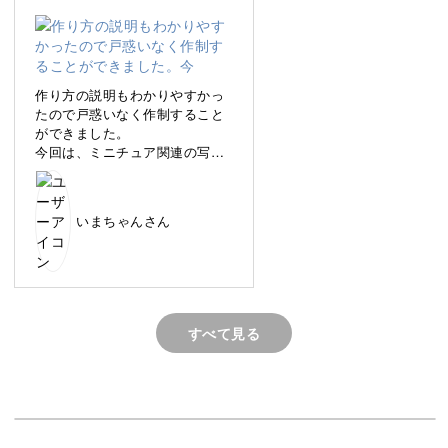
スマホにある写真が “飾って眺めたくなる作品” に変身しま
す♪
作り方の説明もわかりやすかっ
たので戸惑いなく作制すること
ができました。
今回は、ミニチュア関連の写真
思い出のギャラリーを外からそっと覗き込んでいるかのよ
を使ってみましたがいろいろア
レンジができそう♪
うな世界観を作れるのが、大きな魅力。
いまちゃんさん
見るたびに当時の記憶が鮮度高くよみがえり、温かい気持
ちになれますよ。
すべて見る
小さくても存在感抜群