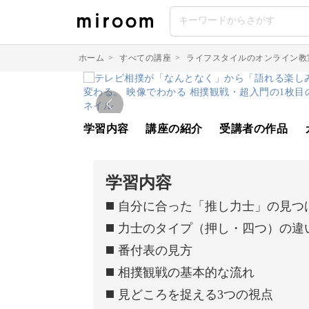
ホーム
>
すべての講座
>
ライフスタイルのオンライン教
学習内容
講座の紹介
受講者の作品
学習内容
◼️ 自分に合った「推し力士」の見つ
◼️ 力士のタイプ（押し・四つ）の違
◼️ 番付表の見方
◼️ 相撲観戦の基本的な流れ
◼️ 見どころを捉える3つの視点