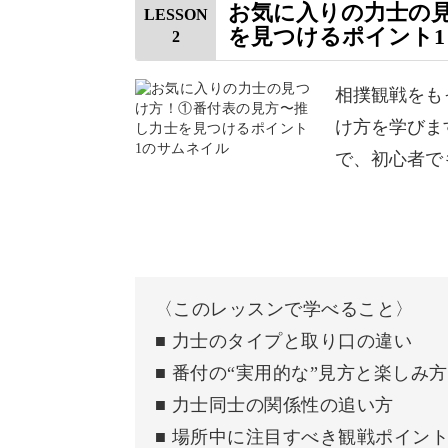
お気に入りの力士の
LESSON
を見つけるポイント1
2
初心者でも安心して楽しめる番付表の
「もっと見たい！」という気持ちに。
相撲観戦をも
け方を学びま
トリビアも知れて、明日から誰かに伝
で、初心者で
映像で直感的に学べる
〈このレッスンで学べること〉
■ 力士のタイプと取り口の違い
相撲の見どころには、ポイントがあり
■ 番付の“実用的な”見方と楽しみ方
■ 力士同士の関係性の追い方
どこに注目すればいいのかを、実際の
■ 場所中に注目すべき観戦ポイン
す。