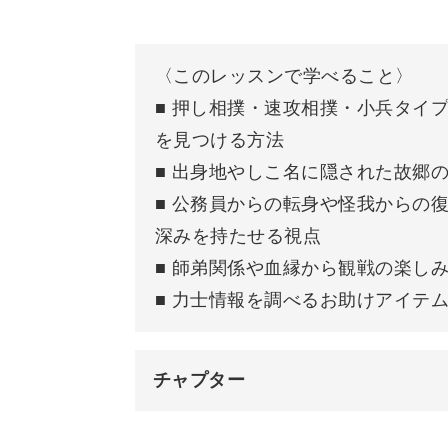
〈このレッスンで学べること〉
■ 押し相撲・速攻相撲・小兵タイ
大相撲を通じて、日常にワ
を見つける方法
■ 出身地やしこ名に隠された故郷
大相撲は年に6回、本場所が開催され
■ 公務員からの転身や怪我からの
深みを持たせる視点
見どころを共有できるようになると、
■ 師弟関係や血縁から観戦の楽し
■ 力士情報を調べるお助けアイテ
チャプター
お気に入りの力士を応援する時間も、
はじめに