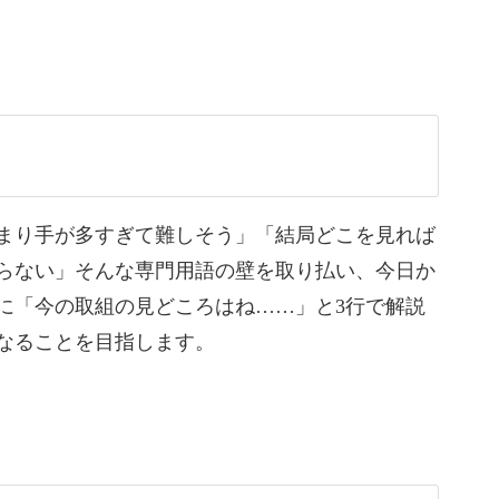
う…」そんなイメージがあるかもしれません。
し力士を見つける”ことからスタートします。
はぐっと身近なものになります。
まり手が多すぎて難しそう」「結局どこを見れば
らない」そんな専門用語の壁を取り払い、今日か
に「今の取組の見どころはね……」と3行で解説
士をご紹介していきます。
なることを目指します。
つの取組がぐっとドラマチックに。