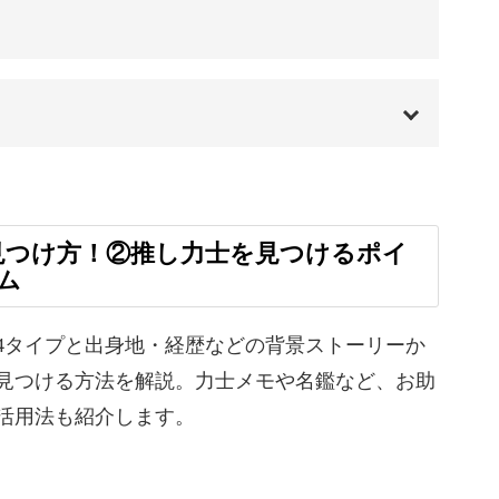
すが、すべて覚える必要はありません◎
00:00
取組を見ると今の決まり手が何か言えるようにな
01:20
見つけ方！②推し力士を見つけるポイ
ム
01:35
06:45
4タイプと出身地・経歴などの背景ストーリーか
見つける方法を解説。力士メモや名鑑など、お助
がら、自然と鍛えられる"観戦力"。
雰囲気)
10:03
活用法も紹介します。
るようになり、取組の流れもぐっと理解できるよ