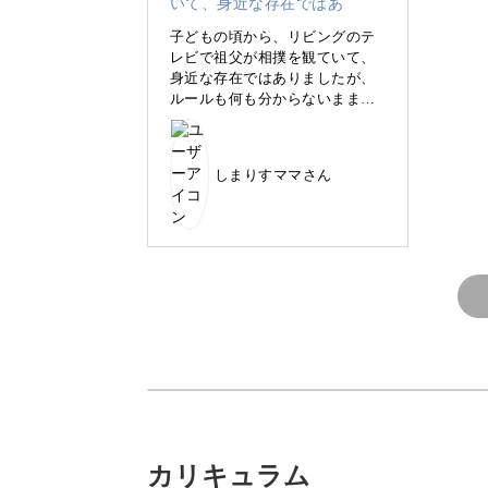
でも実は――少し“見方”を知るだけ
子どもの頃から、リビングのテ
レビで祖父が相撲を観ていて、
身近な存在ではありましたが、
ルールも何も分からないままで
した。
今回、こちらの講座を受講し
て、まず「推し力士」を見つけ
この講座では、難しい知識を詰め込む
しまりすママさん
ることから始めて良い、という
ことを教えていただき、一気に
えします。
敷居が低くなりました！春場所
は終わってしまっていたので、
YouTubeで録画を鑑賞してみた
なんとなく見ていた相撲が、「今の取
ところ、立ち合いや決まり手も
着目することが出来、とても面
変わっていきます♪
白かったです！今後も、講座内
容を振り返りながら、相撲鑑賞
を楽しんでいきたいと思いま
す。ありがとうございました！
(^^)
推し探しで、大相撲観戦の
カリキュラム