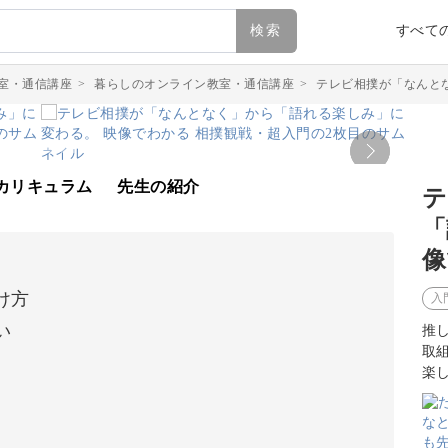
検索
すべて
室・通信講座
>
暮らしのオンライン教室・通信講座
>
テレビ相撲が「なんと
カリキュラム
先生の紹介
テ
「
像
け方
入
い
推
取
楽