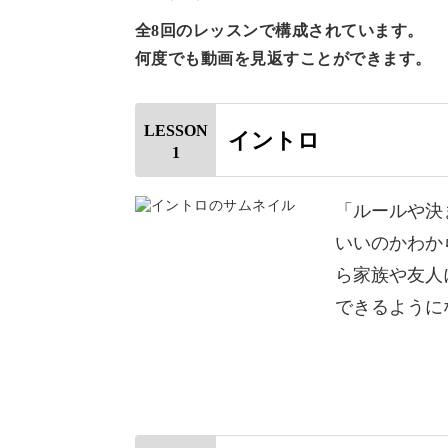
全8回のレッスンで構成されています。
「相撲って専門用語が多くて、難しそ
何度でも動画を見返すことができます。
だからこそこの講座では、まずは“推
LESSON
イントロ
1
自分の好きな力士が見つかると、観戦
「ルールや決
いいのかわか
ら家族や友人
力士の個性やタイプ別に、いろんな力
できるように
力士のストーリーを知ると、一つひと