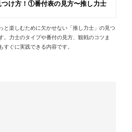
見つけ方！①番付表の見方〜推し力士
見方がわかるようになるので、気づけば自然と
っと楽しむために欠かせない「推し力士」の見つ
す。力士のタイプや番付の見方、観戦のコツま
えたくなる知識が身に付きます。
もすぐに実践できる内容です。
ます。
映像を使いながらわかりやすく解説していきま
ト