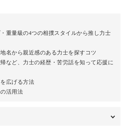
プ・重量級の4つの相撲スタイルから推し力士
クワクを
の地名から親近感のある力士を探すコツ
、定期的に楽しめるのも魅力のひとつ。
復帰など、力士の経歴・苦労話を知って応援に
観戦の時間はぐっと豊かに感じられます。
みを広げる方法
ムの活用法
日々の楽しみのひとつに。
00:00