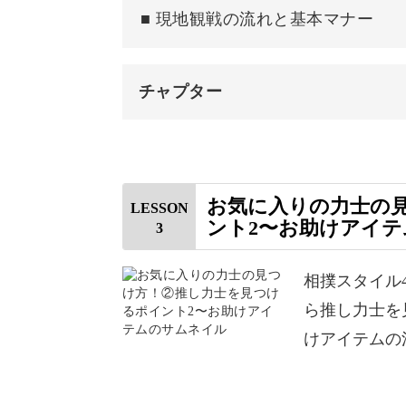
■ 現地観戦の流れと基本マナー
チャプター
大相撲の決まり手は「82手」ありま
はじめに
よく出る技に絞って紹介しますので、
資料について
ります。
お気に入りの力士の
LESSON
ント2〜お助けアイテ
3
番付表の見方
幕内力士の内訳
相撲スタイル
ら推し力士を
さらに、クイズ形式でアウトプットしな
推し力士を見つけるポイント1 (顔・
けアイテムの
気づけば、自分なりの見どころが見え
うになります♪