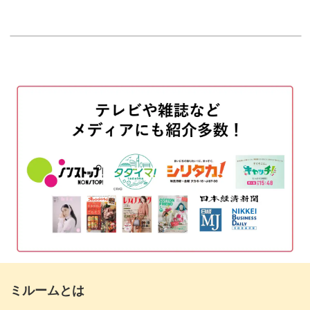
はじめに
00:20
使用材料
01:03
ハートの成形方法にもいくつかのポイントがあります。
ベースカラーを塗布する
02:20
少しの動作で確実にハートに近づけていくコツをお教えし
マットトップジェルを塗布する
ますよ。
04:17
粘土ジェルでハートをつくる
05:44
トップジェルを塗布する
09:41
動画だと視覚的にわかるので、流れもスムーズ。
完成♪
12:02
粘土ジェルを初めて扱う方や、ハートを作ったことがない
方にもわかりやすく解説しています！
ミルームとは