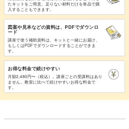
たキットをご用意。足りない材料だけを単品で購
ベースを変えてみたり、グリッターの色を変えるだけでバ
入することもできます。
リエーションが出るのもこのデザインの魅力です♪
図案や見本などの資料は、PDFでダウンロ
ード
講座で使う補助資料は、キットと一緒にお届け、
もしくはPDFでダウンロードすることができま
立体感がある分、仕上げのコーティングにも気を配るのが
す。
大切。
お得な料金で続けやすい
最後まで丁寧にレクチャーしていきますね。
月額2,480円〜（税込）。講座ごとの受講料はあり
ません。教室に比べて続けやすいお得な料金で
す。
ハートのかわいい作り方やデザインの魅せ方が学べるグリ
ッターハート。
シンプルながらもさまざまにアレンジできますのでぜひ習