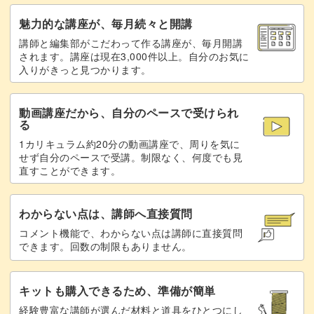
モチーフをよりぷっくりさせる仕上げにもご注目。
魅力的な講座が、毎月続々と開講
講師と編集部がこだわって作る講座が、毎月開講
グリッターが浮き上がってくるような奥行きのあるアート
されます。講座は現在3,000件以上。自分のお気に
入りがきっと見つかります。
に仕上がります◎
動画講座だから、自分のペースで受けられ
る
1カリキュラム約20分の動画講座で、周りを気に
今回はベースにマグネットジェルを使ってみました。
せず自分のペースで受講。制限なく、何度でも見
直すことができます。
滑らかな光の輝きを出すマグネットの当て方も学べます
よ。
わからない点は、講師へ直接質問
コメント機能で、わからない点は講師に直接質問
できます。回数の制限もありません。
人気のハートモチーフは、カラーの好みも人それぞれ。
キットも購入できるため、準備が簡単
経験豊富な講師が選んだ材料と道具をひとつにし