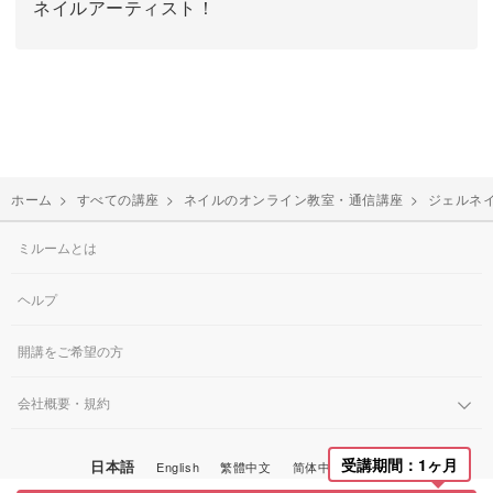
ネイルアーティスト！
ホーム
>
すべての講座
>
ネイルのオンライン教室・通信講座
>
ジェルネ
ミルームとは
ヘルプ
開講をご希望の方
会社概要・規約
受講期間：1ヶ月
日本語
English
繁體中文
简体中文
한국어