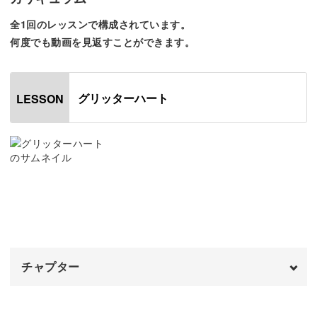
全1回のレッスンで構成されています。
光の反射で立体感も際立つ、可愛さ満点のアートを作って
何度でも動画を見返すことができます。
いきましょう。
グリッターハート
LESSON
今回使うのは自由に形が作れる粘土ジェル。
修正がしやすいので安心して作っていけますよ。
粘土ジェルにグリッターを混ぜてキラキラのモチーフに。
チャプター
混ぜ方のコツは動画でチェックしてみてくださいね。
オープニング
00:00