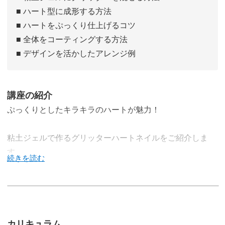
■ ハート型に成形する方法
■ ハートをぷっくり仕上げるコツ
■ 全体をコーティングする方法
■ デザインを活かしたアレンジ例
講座の紹介
ぷっくりとしたキラキラのハートが魅力！
粘土ジェルで作るグリッターハートネイルをご紹介しま
す。
ハートのモチーフはそれだけでも存在感がありますが、キ
ラキラとの相乗効果は抜群♪
カリキュラム