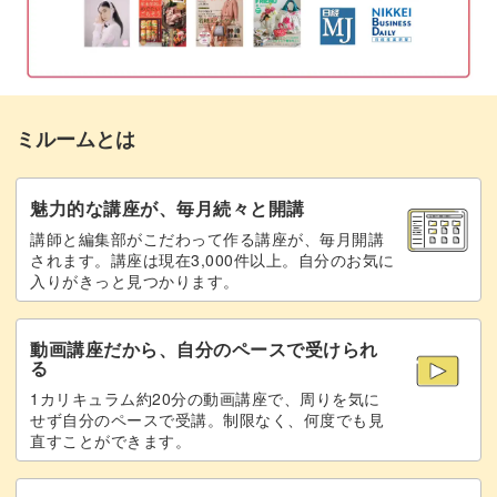
こっちの柄を見せて使っていたけど、ちょっと飽きてきた
から裏の模様が見えるように変えよう、なんていう使い方
もできます。
ミルームとは
2way仕様で、長く愛用していただけることまちがいなし
魅力的な講座が、毎月続々と開講
です♪
講師と編集部がこだわって作る講座が、毎月開講
されます。講座は現在3,000件以上。自分のお気に
入りがきっと見つかります。
カードホルダーもちょっとお洒落に♪
動画講座だから、自分のペースで受けられ
る
1カリキュラム約20分の動画講座で、周りを気に
完成したネックストラップは、お仕事や子どもの送迎で使
せず自分のペースで受講。制限なく、何度でも見
直すことができます。
うカードホルダーに活躍。