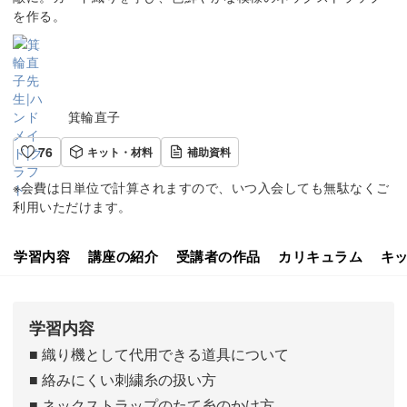
を作る。
箕輪直子
76
キット・材料
補助資料
※会費は日単位で計算されますので、いつ入会しても無駄なくご
利用いただけます。
学習内容
講座の紹介
受講者の作品
カリキュラム
キ
学習内容
■ 織り機として代用できる道具について
■ 絡みにくい刺繍糸の扱い方
■ ネックストラップのたて糸のかけ方