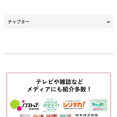
表と裏の2wayデザイン
たて糸をわける
10:37
カード織りのストラップは、表と裏で異なるデザインにな
チャプター
たて糸をカードに通す
るのが大きな魅力。
15:53
よこ糸を準備する
オープニング
22:33
00:00
同じアイテムながら二つの美しさを持ち、それぞれの雰囲
気を楽しむことができます。
はじめに
00:20
ストラップを織る
00:39
ストラップを輪っかにする
11:36
できあがったときに裏を返してみると、見ていた表の模様
とはまったく違っていて驚きますよ◎
名刺ホルダーにはさみ込む
16:05
完成♪
17:14
そんな変化も楽しみながら、オリジナリティあふれるネッ
クストラップを作ってみてくださいね。