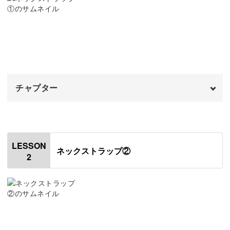
ので代用することも可能ですよ。
基本的な織り方をマスターすることで、色とりどりの糸を
自由に操り、鮮やかな模様を生み出せるようになります♪
チャプター
そんな手軽なカード織りの文化は、実は紀元前の時代から
オープニング
00:00
あったともされています。
はじめに
00:20
世界中で何世紀にもわたって伝えられてきたカード織りを
LESSON
ネックストラップ②
2
学ぶことは、伝統技術に触れる貴重な機会ともいえます
使用材料・道具
01:10
ね。
図案の見方
03:07
たて糸を準備する
04:25
クランプを使ったたて糸の測り方
10:03