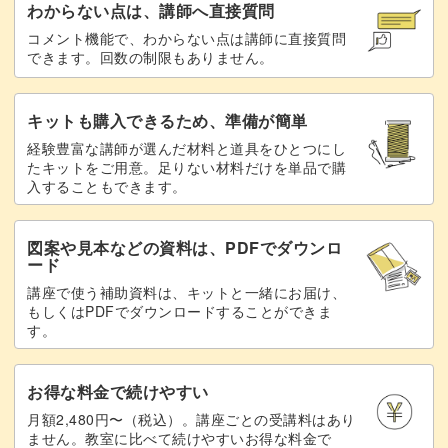
自分だけのデザインで、IDカードや鍵をおしゃれに持ち歩
わからない点は、講師へ直接質問
くことができます。
コメント機能で、わからない点は講師に直接質問
できます。回数の制限もありません。
キットも購入できるため、準備が簡単
心を込めて作ったストラップは、友人や家族への特別なプ
経験豊富な講師が選んだ材料と道具をひとつにし
たキットをご用意。足りない材料だけを単品で購
レゼントとしても喜ばれるアイテムに。
入することもできます。
おそろいや色違いなど、いろいろ作って楽しんでみてくだ
図案や見本などの資料は、PDFでダウンロ
さいね♪
ード
講座で使う補助資料は、キットと一緒にお届け、
もしくはPDFでダウンロードすることができま
す。
みなさんもカード織りの手法を身につけ、個性あふれるネ
お得な料金で続けやすい
ックストラップを作ってみませんか？
月額2,480円〜（税込）。講座ごとの受講料はあり
ません。教室に比べて続けやすいお得な料金で