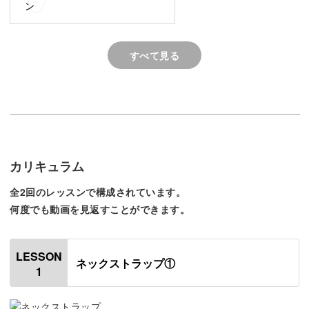
しくしてみませんか？
すべて見る
手軽に始められる伝統技法
カード織りとは、穴があいたカードを使って糸を織り込む
技法のこと。
カリキュラム
全2回のレッスンで構成されています。
複雑な道具は使わず、誰でもすぐに始められる手軽さが魅
何度でも動画を見返すことができます。
力です。
LESSON
ネックストラップ①
1
織り機を用意するのはちょっと‥・という方は、身近なも