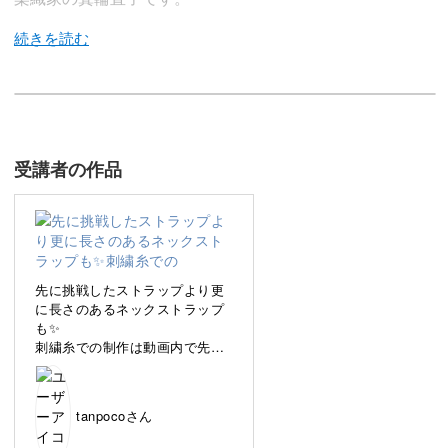
今回ご紹介するのは、カード織りの技法でネックストラッ
プを作る講座です。
受講者の作品
シンプルな道具と糸だけで、色鮮やかな模様のストラップ
が作れますよ◎
先に挑戦したストラップより更
に長さのあるネックストラップ
も✨️
仕事用やお子様の送迎でカードホルダーをお使いの方は、
刺繍糸での制作は動画内で先生
自分だけのネックストラップに変えてみるのもおすすめで
が仰っているように少し絡まり
やすく感じましたが、こちらも
す♪
楽しく制作できました🧶
tanpocoさん
カード織りの技法を習得して、いつもの日常をちょっと楽