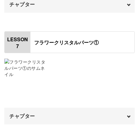
チャプター
アレンジしたフラワーパーツを作る
20:53
オープニング
00:00
はじめに
00:20
LESSON
フラワークリスタルパーツ①
7
パーツのバリを取る
00:58
パーツを洗浄する
01:55
チェーンをつける
02:41
ピアス金具をつける
08:17
仕上げのコーティングをする
10:00
チャプター
イヤリング金具をつける
13:08
仕上げのコーティングをする
オープニング
15:21
00:00