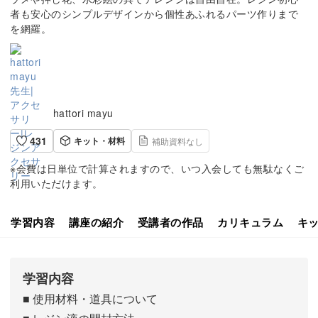
者も安心のシンプルデザインから個性あふれるパーツ作りまで
を網羅。
hattori mayu
431
キット・材料
補助資料なし
※会費は日単位で計算されますので、いつ入会しても無駄なくご
利用いただけます。
学習内容
講座の紹介
受講者の作品
カリキュラム
キ
学習内容
■ 使用材料・道具について