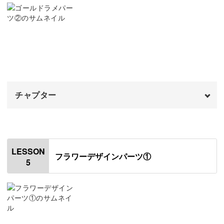
レジン液の開封方法
04:41
作業台を作る
05:54
毎日の装いを豊かにするアイテム
モールドにレジンとラメを入れる
07:05
パーツのバリを取る
さまざまなパーツ作りだけでなく、ピアスやイヤリングへ
13:04
の仕立て方も学べるのがこのレッスンの魅力。
チャプター
パーツを洗浄する
14:25
しっかりとしたコーティングも施し、手作りとは思えない
クリアパーツをつける
オープニング
15:10
00:00
ような本格的な耳飾りが完成します！
はじめに
00:20
LESSON
フラワーデザインパーツ①
5
ピアスの金具をつける
00:42
イヤリングの金具をつける
一つひとつ異なる表情を持つので、どれも唯一無二のオリ
03:34
ジナル作品に。
仕上げのコーティングをする
06:10