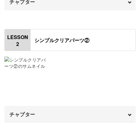
チャプター
工程は増えていきますが、基本の流れは変わりません◎
オープニング
00:00
初心者さんでも気軽に挑戦できて、自然とさまざまな種類
はじめに
00:20
が作れるようになるのがこの講座の醍醐味です！
LESSON
シンプルクリアパーツ②
2
使用材料・道具
02:19
レジン液の開封方法
05:29
無限のアレンジを楽しんで
作業台を作る
06:43
モールドにレジンを注ぐ
07:53
シンプルなデザインでも、パーツを変えるだけでまた違っ
た雰囲気を楽しめるレジンアクセサリー。
パーツのバリを取る
11:17
チャプター
パーツを洗浄する
ラメ入りのパーツ作りもご紹介しますが、ここにさらに金
13:11
箔やビーズを封入しても素敵です♪
パーツにブリオンをつける
オープニング
14:02
00:00