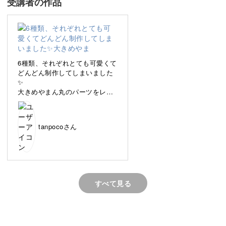
受講者の作品
レジン初心者の方も、段階を追ってさまざまな技術を習得
できるようなラインナップとなっていますよ♪
6種類、それぞれとても可愛くて
どんどん制作してしまいました
✨️
小粒サイズのアクセサリーは日常使いしやすく、場所を選
大きめやまん丸のパーツをレジ
ばずどんなシーンにもフィットします。
ンでつける際に、硬化する前に
つるーんと動いてしまうのに
少々手をやきましたがとても楽
自分だけの個性を光らせた小さなアートのようなレジンア
tanpocoさん
しかったです✨️
クセサリーを、一緒に作ってみませんか？
すべて見る
基礎から学べるシンプルデザイン