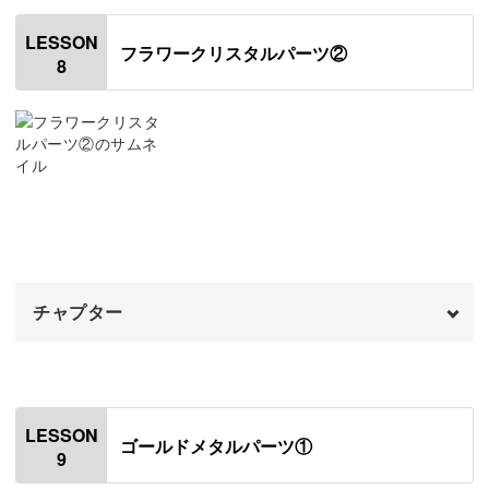
完成♪
はじめに
18:03
00:20
LESSON
フラワークリスタルパーツ②
8
使用材料・道具
01:17
レジン液の開封方法
05:31
作業台を作る
06:45
押し花を準備する
07:55
モールドにレジンとお花を入れる
13:28
チャプター
パーツのバリを取る
19:56
パーツを洗浄する
オープニング
21:06
00:00
はじめに
00:20
LESSON
ゴールドメタルパーツ①
9
装飾パーツをつける
00:46