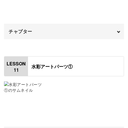
レジンを調色してラメを入れる
07:26
モールドにレジンを入れる
11:55
チャプター
チェーンをつける
15:39
飾りのパーツをつける
オープニング
19:31
00:00
はじめに
00:20
LESSON
水彩アートパーツ①
11
ピアスの金具をつける
01:07
仕上げのコーティングをする
02:36
イヤリングの金具をつける
05:43
仕上げのコーティングをする
07:56
完成♪
10:38