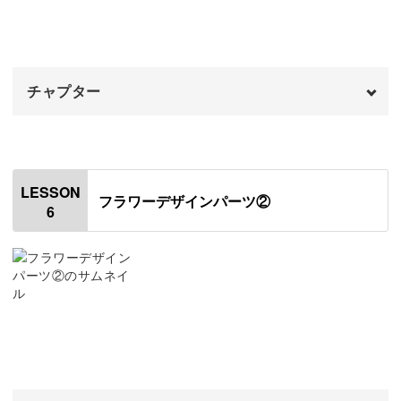
プレゼントにも喜ばれること間違いなしです◎
完成♪
09:54
チャプター
ニュアンス系のアクセサリーは、左右で違うデザインをア
シンメトリーでつけても映えますよ。
オープニング
00:00
はじめに
00:20
レジンで個性あふれるパーツを作りながら、日々のコーデ
LESSON
フラワーデザインパーツ②
ィネイトをお楽しみください♪
6
使用材料・道具
01:03
レジン液の開封方法
04:44
作業台を作る
05:57
押し花を準備する
07:08
スタンダードなフラワーパーツを作る
12:54