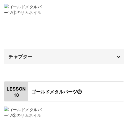
ピアスの金具をつける
06:48
イヤリングの金具をつける
09:40
仕上げのコーティングをする
12:16
完成♪
13:43
チャプター
オープニング
00:00
はじめに
00:20
LESSON
ゴールドメタルパーツ②
10
使用材料・道具
01:11
レジン液の開封方法
05:02
作業台を作る
06:15