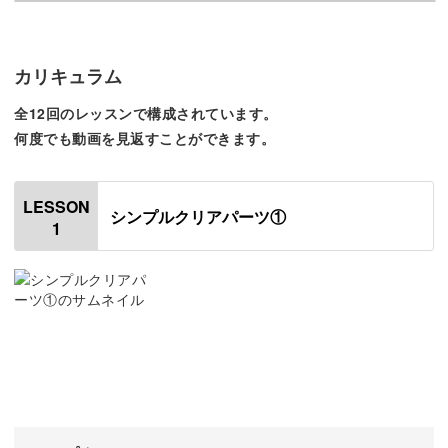
「レジンアクセサリーに興味があるけど、初めてでも作れ
るのかな・・・」
カリキュラム
そんな不安をもつ方でも取り組みやすいよう、シンプルな
全12回のレッスンで構成されています。
パーツ作りからはじめます。
何度でも動画を見返すことができます。
LESSON
シンプルクリアパーツ①
クリアなベースにブリオンをのせたパーツは工程が少ない
1
ものの、レジンアクセサリー作りの基本の流れがしっかり
とマスターできますよ♪
シンプルなパーツが作れたら、今度はラメを封入してみた
り、本物のお花を入れてみたりと徐々にステップアップ。