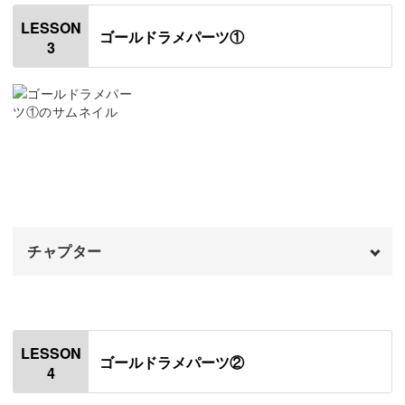
はじめに
00:20
LESSON
ゴールドラメパーツ①
3
ピアスの金具をつける
01:07
封入だけでなく、出来上がったレジンパーツに装飾する方
法も解説。
ピアス金具をコーティングする
03:36
チェーンでまわりを縁取ったり、パーツの上にクリスタル
仕上げのコーティングをする
05:35
をのせたりするのもレジンを活用すれば簡単にできるんで
イヤリングの金具をつける
08:30
すよ◎
イヤリング金具をコーティングする
11:05
チャプター
仕上げのコーティングをする
13:00
水彩絵の具で手軽にニュアンス感を加えるコツもレクチャ
完成♪
オープニング
15:49
00:00
ーします。
はじめに
00:20
LESSON
好きな色味や質感にアレンジしながら、オリジナルのデザ
ゴールドラメパーツ②
4
使用材料・道具
01:03
インを作り上げる楽しみを体感してくださいね！