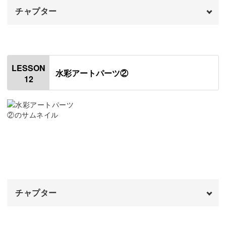
チャプター
オープニング
00:00
はじめに
00:20
LESSON
水彩アートパーツ②
12
使用材料・道具
01:19
レジン液の開封方法
05:49
作業台を作る
07:03
クリアパーツを作る
08:13
パーツのバリを取る
09:52
チャプター
パーツを洗浄する
11:16
裏面をマットコーティングする
オープニング
12:00
00:00