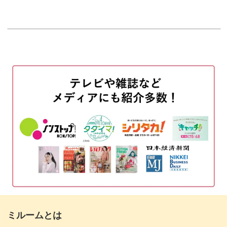
水彩絵の具で着色する
はじめに
13:47
00:20
チェーンをつける
00:54
飾りのパーツをつける
04:35
ピアスの金具をつける
08:59
仕上げのコーティングをする
10:54
イヤリングの金具をつける
14:01
仕上げのコーティングをする
16:14
完成♪
18:56
ミルームとは