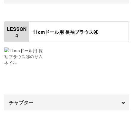
ドール服を作る楽しみのひとつは、「どんな柄にしようか
オープニング
00:00
な？」と自分好みの布を選べること。
はじめに
00:20
今回は胸元のシワ感を重視するため、薄い布を選ぶのがお
LESSON
11cmドール用 長袖ブラウス④
4
すすめです。
脇を縫う
00:43
裾にギャザー用のミシンをかける
05:20
裾のギャザーを整える
06:28
薄い布はそのまま縫うとやりにくいのですが、レッスンで
裾を縫う
11:27
は縫いやすくするひと工夫もご紹介しています。
仕上がりもきれいになりますので、ぜひ動画をチェックし
チャプター
てみてくださいね。
オープニング
00:00
はじめに
00:20