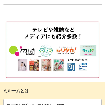
心をこめて選んだ布で作る長袖ブラウスは、ドールの体に
ウエストにゴムをつける
も印象にもぴったりフィット♪
00:35
マジックテープをつける
05:35
眺めているだけで気分があがる、特別な一着が完成しま
す。
おわりに
12:30
裁縫技術のスキルアップに
小さいドール服作りには、細かな作業がたくさんありま
す。
自信がない方も、動画を確認しながら自分のペースで進め
ミルームとは
られるのでご安心くださいね。