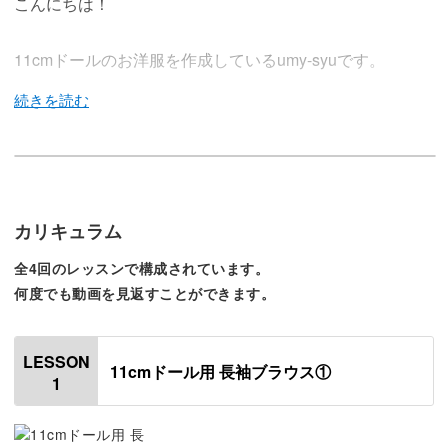
こんにちは！
11cmドールのお洋服を作成しているumy-syuです。
今回の講座では、11cmドール用のふんわりとした長袖ブ
ラウスを作ります。
カリキュラム
袖口や襟にゴムを使い、動きのある素敵なトップスに仕上
全4回のレッスンで構成されています。
がりますよ。
何度でも動画を見返すことができます。
LESSON
11cmドール用 長袖ブラウス①
1
手作りの魅力は、自分の好きな生地で作れること！