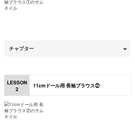
お気に入りのドール専用のオリジナルブラウスは、日々の
暮らしをもっと豊かにしてくれること間違いなしです♪
ドール服の幅が広がる新しいテクニック
チャプター
このレッスンで新しく学べるのは、平ゴムを使ったゴムシ
オープニング
00:00
ャーリングという技法。
はじめに
00:20
LESSON
11cmドール用 長袖ブラウス②
手でゴムをひっぱりながら規定の仕上がり寸法まで縮めて
2
使用材料・道具
01:04
いくテクニックです。
地直しをする・型紙をつくる
03:20
生地の型をとる
04:07
ウエストにメリハリが出たり、袖口にふんわりとした立体
生地をカットしてほつれどめを塗る
13:01