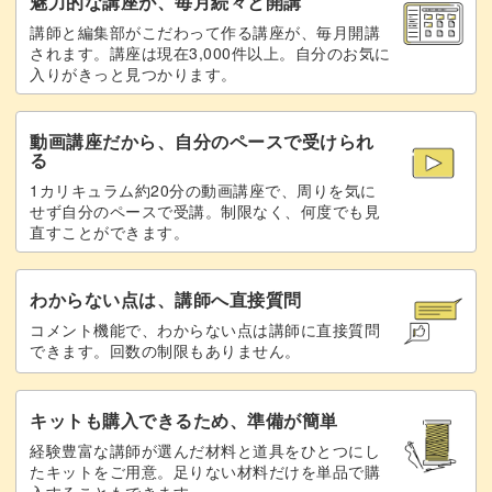
魅力的な講座が、毎月続々と開講
講師と編集部がこだわって作る講座が、毎月開講
されます。講座は現在3,000件以上。自分のお気に
入りがきっと見つかります。
完成する頃にはお洋服づくりのスキルが確実にアップして
いますよ♪
動画講座だから、自分のペースで受けられ
る
素敵なできあがりに大きな達成感を感じていただけるかと
1カリキュラム約20分の動画講座で、周りを気に
思います！
せず自分のペースで受講。制限なく、何度でも見
直すことができます。
わからない点は、講師へ直接質問
大切なドールを想いながら、自身の裁縫技術も高めていけ
コメント機能で、わからない点は講師に直接質問
できます。回数の制限もありません。
るこの講座。
ドールがもっと可愛くなるオリジナルブラウスで、毎日を
キットも購入できるため、準備が簡単
充実させてみませんか？
経験豊富な講師が選んだ材料と道具をひとつにし
たキットをご用意。足りない材料だけを単品で購
入することもできます。