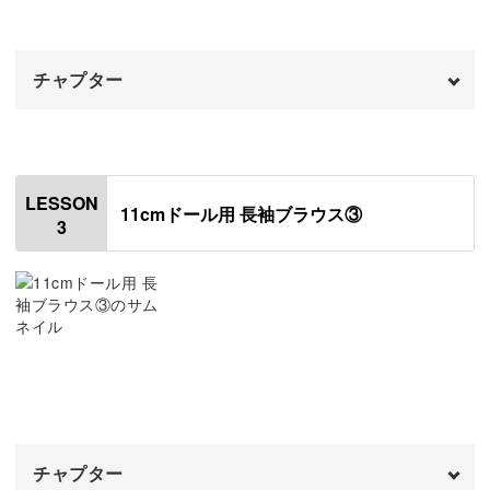
感が生まれるのがゴムシャーリングの魅力。
袖にアイロンをかける
17:29
習得しておくとドール服作りの幅がぐんと広がりますよ♪
チャプター
オープニング
00:00
はじめに
00:20
ミシンで縫うのは少し難しい部分もありますが、ゆっくり
LESSON
11cmドール用 長袖ブラウス③
で大丈夫◎
3
袖口にゴムをつける
00:43
身頃と袖をつなげる
きれいに縫うコツもお教えしていますので、じっくり確認
07:59
しながら縫い合わせていきましょう。
縫い代を割る
15:58
襟にゴムをつける
19:07
好きな布で美しく仕上げるアイデア
チャプター