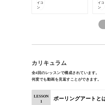
できあがった作品はお部屋に飾ったり
に彩ってくれます♪
複雑な道具や技術はなくてO
アートと聞くと、専用の道具や技術の
カリキュラム
かもしれません。
全4回のレッスンで構成されています。
何度でも動画を見返すことができます。
しかしポーリングアートは、いくつか
LESSON
ポーリングアートと
1