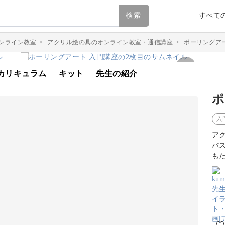
検索
すべて
ンライン教室
>
アクリル絵の具のオンライン教室・通信講座
>
ポーリングア
カリキュラム
キット
先生の紹介
ポ
入
ア
バ
も