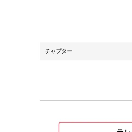
ベースの2色を塗る
アクリル板なら、コースターやアクセ
境界線の模様を作る
ります。
完成♪
チャプター
もちろん、キャンバス作品と同じよう
◎
オープニング
はじめに
使用材料・道具
作っているときも完成品を眺めたとき
絵の具を計量する
ーリングアート。
アクリル板の準備をする
みなさんも新しいアートで日々に彩り