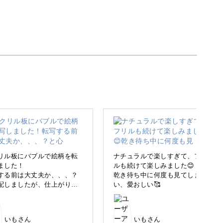
。
した「ポーリングアート」をご紹介します。
かもしれませんが、誰でも楽しめる手軽なアート
リル板にバブルで絵柄を転
ナチュラルで楽しすぎて、フリ
ました！
ルも続けて楽しみました😊
する前は大丈夫か、、、？
乾き待ち中に何度も見てしま
配しましたが、仕上がりは
い、愛おしい🥰
やってみたい」という方にぴったりなのがこのポ
感じ✌️
っぽくて好きな色です🌏
いもさん
いもさん