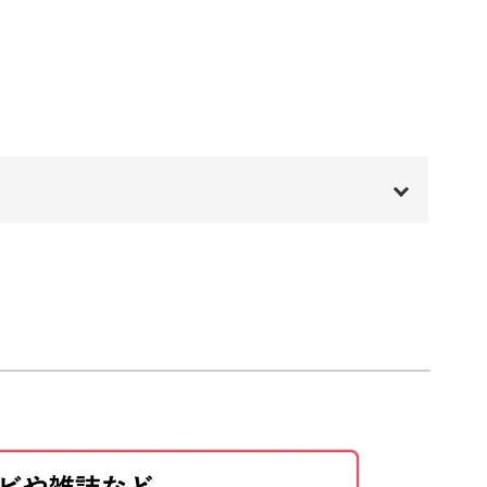
11:15
11:55
サリートレーとして日常でも使えるアイテムにな
17:17
23:56
にお部屋に飾るインテリアとしても楽しめますよ
00:00
00:20
01:09
も、まるで瞑想のような癒しの効果をもたらすポ
03:44
08:38
を加えてみませんか？