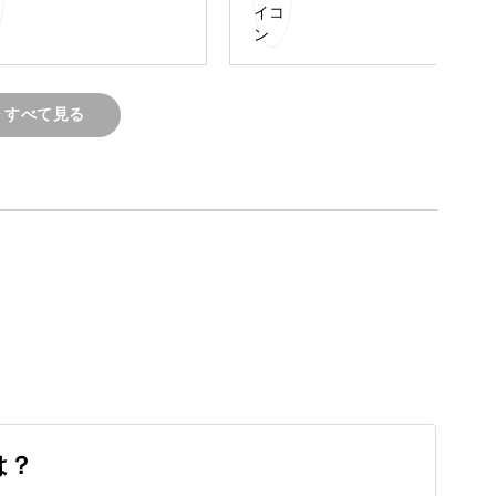
、日常で使える小物にしたりと普段の生活を豊か
すべて見る
K！
練習が必要なのでは・・・というイメージがある
の準備さえすればすぐにはじめられます。
は？