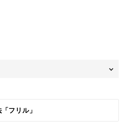
01:47
02:35
03:54
の作品を作っていきます。
05:03
。
07:41
00:00
も偶然性を感じられる描き方です。
00:20
法「フリル」
に分けたスクエア型のアート。
01:08
04:04