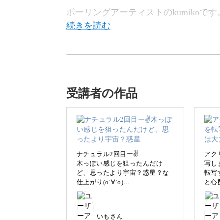
ポーリングアーティストのkumikoです
この講座では、絵の具の流動性を活か
受講者の作品
初めて聞いたという方もいらっしゃる
ですよ◎
ナチュラル2回目ー✌️
アク
木っぽい感じを狙ったんだけ
写し
ど、思ったより宇宙？惑星？な
転写
仕上がり(о´∀`о)
と心
「アートって難しい」「でもちょっと
ほんと予想できないから楽し
良い
ーリングアート。
い！！
地球
そろそろ材料補充しなくちゃ🛍️
いもさん