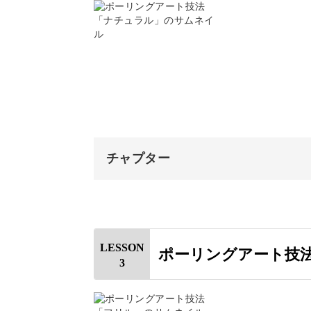
講座で製作する作品について
さまざまな描き方を体験
絵の具について
キャンバスについて
レッスンでは、異なる表情を持つ3つ
道具について
まずはシンプルなラウンド型のアート
おわりに
チャプター
オープニング
絵の具を流し込む基本の描き方で、最
はじめに
LESSON
ポーリングアート技
そして次に描くのは、背景をツートン
3
使用材料・道具
絵の具を計量する