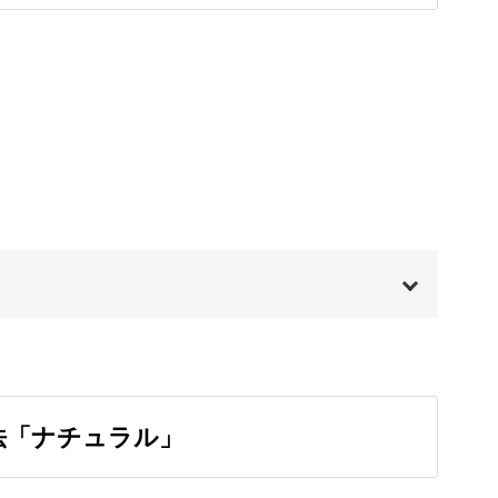
たものをキャンバスに流していきます。
なりや流動性をその場で楽しみながら作っていけ
00:00
の方や忙しくて時間があまりとれない方にもおす
00:20
法「ナチュラル」
00:57