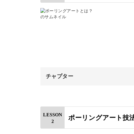
使う画材は、アクリル絵の具。
これにメディウムを混ぜて、液状化し
特別な知識や技術がなくても、色の重
チャプター
るのが魅力！
オープニング
一気に作品が出来上がるので、初めて
すめです◎
はじめに
LESSON
ポーリングアート技
2
ポーリングアートとは