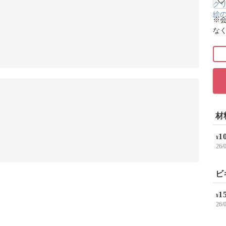
※
な
材
1
¥
26
ビ
1
¥
26