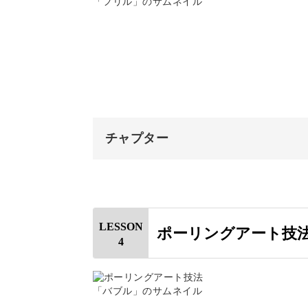
キャンバスと絵の具をセットする
2色の境界をフリル状にする変わった
キャンバスに絵の具を広げる
こうしてさまざまな描き方を体験する
デザインを調整する
めるようになりますよ♪
乾燥の仕方について
チャプター
完成♪
オープニング
飾るだけでなく日用品にも
はじめに
LESSON
ポーリングアート技
最後の1つの作品は、これまでのキャ
4
使用材料・道具
絵の具を計量する
表裏で異なる印象のアートになるため
キャンバスをセットする