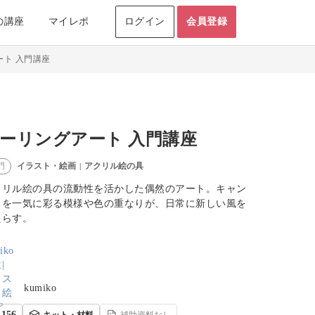
の講座
マイレポ
ログイン
会員登録
ート 入門講座
ーリングアート 入門講座
イラスト・絵画
アクリル絵の具
門
|
クリル絵の具の流動性を活かした偶然のアート。キャン
スを一気に彩る模様や色の重なりが、日常に新しい風を
たらす。
kumiko
156
キット・材料
補助資料なし