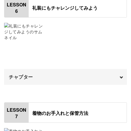
お手入れに関しても不安をいだいている方が多いかもしれ
LESSON
礼装にもチャレンジしてみよう
ませんが、なんと着物は、基本的には着たら干すだけで
6
使用アイテム
01:19
OK。
伊達締めと帯板をつける
02:50
その上で、臭いが気になる場合や汚れがついてしまった時
半巾帯を結ぶ
04:05
の対処法、シワをのばす方法についてもお教えしますね。
名古屋帯を結ぶ
09:50
おわりに
24:54
たたみ方などの管理方法もお話ししていますので、おうち
チャプター
に眠っている着物がある方はぜひ実践してみてください◎
オープニング
00:00
まずは着物を触ることで、着物が身近に感じ「ちょっと着
はじめに
00:20
てみようかな」という気持ちになることまちがいなしです
LESSON
着物のお手入れと保管方法
♪
7
使用アイテム
01:16
着物と帯の種類