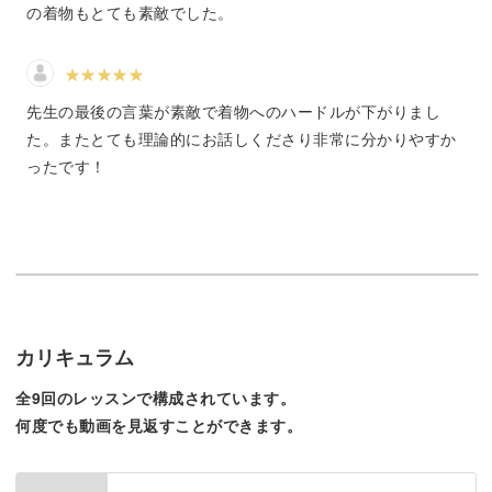
の着物もとても素敵でした。
わたしは「忙しない日々の中でいかに楽をして着物を着る
か」ということを追求してきましたので、レッスンではそ
先生の最後の言葉が素敵で着物へのハードルが下がりまし
のすべてをお伝えいたします。
た。またとても理論的にお話しくださり非常に分かりやすか
ったです！
いつもしていることを着物を着てするだけで、高揚感に満
たされ世界がキラキラと輝くのを感じていただけると思い
ます♪
カリキュラム
家事や仕事、昼寝もできます
全9回のレッスンで構成されています。
結婚式や入学式など、特別な日だけの装いに思われがちで
何度でも動画を見返すことができます。
すが、レッスンではまず普段着物というものをご紹介しま
す。