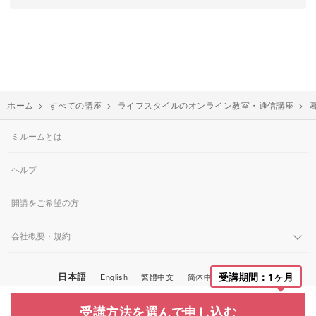
ホーム
>
すべての講座
>
ライフスタイルのオンライン教室・通信講座
>
ミルームとは
ヘルプ
開講をご希望の方
会社概要・規約
受講期間：1ヶ月
日本語
English
繁體中文
简体中文
한국어
© Miroom, Inc.
受講方法を選んで申し込む