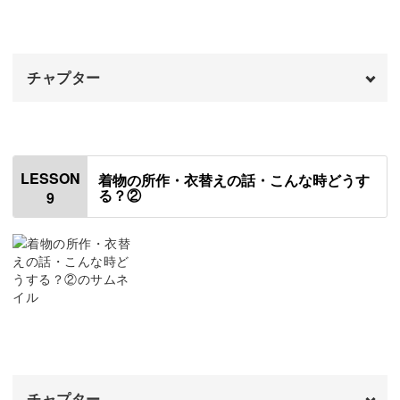
帯の畳み方
07:59
着物の保管方法
10:47
チャプター
汚れがついたときのお手入れ方法
13:45
おわりに
オープニング
18:16
00:00
はじめに
00:20
LESSON
着物の所作・衣替えの話・こんな時どうす
る？②
9
着物の所作
01:04
階段を昇り降りするときの注意点
07:22
着物の衣替え
07:57
季節の柄
16:37
チャプター