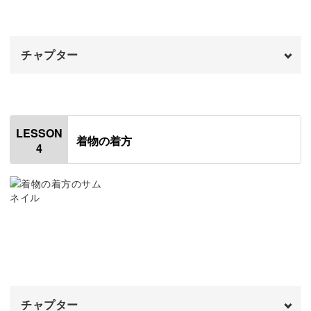
す！
チャプター
中に着る肌着や長襦袢の補正方法から、はおり方、帯の結
オープニング
00:00
び方まで丁寧にお教えしていきます。
はじめに
00:20
LESSON
手順は基本的には普段着物と同じですので、礼装だからと
着物の着方
4
肌着を着る
00:43
いって気負うこともありません◎
補正する
03:38
長襦袢を着る
07:53
普段着物と礼装の違い、それぞれに適した着物や帯の種類
長襦袢の丈が合わないときの応急処置
15:15
もご紹介しますね。
おわりに
18:06
着付け方と共に作法やマナーも習得できるので、結婚式や
チャプター