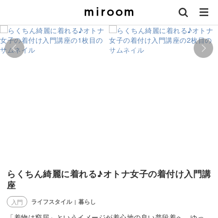
らくちん綺麗に着れる♪オトナ女子の着付け入門講
座
ライフスタイル
暮らし
入門
|
「着物は窮屈」というイメージが着心地の良い普段着へ。ゆっ