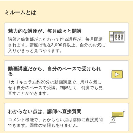
苦しいときの対処法
17:37
ミルームとは
腰が痛いときの対処法
20:21
おわりに
21:01
魅力的な講座が、毎月続々と開講
講師と編集部がこだわって作る講座が、毎月開講
されます。講座は現在3,000件以上。自分のお気に
入りがきっと見つかります。
動画講座だから、自分のペースで受けられ
る
1カリキュラム約20分の動画講座で、周りを気に
せず自分のペースで受講。制限なく、何度でも見
直すことができます。
わからない点は、講師へ直接質問
コメント機能で、わからない点は講師に直接質問
できます。回数の制限もありません。