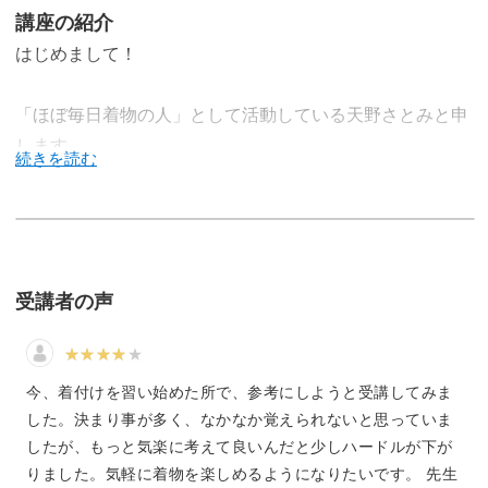
講座の紹介
はじめまして！
「ほぼ毎日着物の人」として活動している天野さとみと申
します。
この講座は、普段着として着物を着る方法から、フォーマ
ルな場で着る礼装のしかたまで学んでいただける入門講座
受講者の声
です。
「着物って大変そう」というイメージがなくなり、どなた
今、着付けを習い始めた所で、参考にしようと受講してみま
でも楽しく着付けができるようになりますよ◎
した。決まり事が多く、なかなか覚えられないと思っていま
したが、もっと気楽に考えて良いんだと少しハードルが下が
りました。気軽に着物を楽しめるようになりたいです。 先生