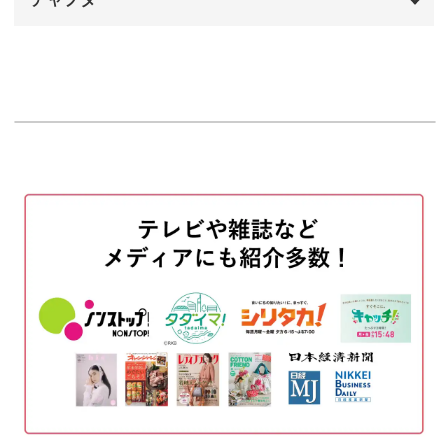
オープニング
00:00
はじめに
00:20
衿元に関するお悩み
01:02
衿の隙間が空いてしまう場合
06:09
おはしょりに関するお悩み
06:54
着膨れに関するお悩み
10:52
裾が下がってきてしまう場合
12:02
帯が下がってきてしまう場合
12:44
衣紋に関するお悩み
16:17