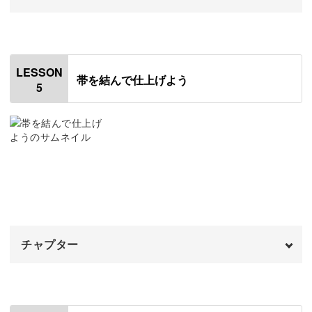
パーティなどのお出かけに「着物」という選択肢が増えま
すよ♪
オープニング
00:00
はじめに
00:20
LESSON
帯を結んで仕上げよう
5
使用アイテム
00:53
季節を感じる快適な着物生活
着物を羽織る
01:30
「着物は暑い」というイメージもあるかもしれませんが、
着丈を決めておはしょりを作る
03:38
どの季節にもそれぞれに合った着物があります。
三角上げをする
10:21
レッスンで季節の着物や帯の種類を知ることで、日本の四
全体を整える
季を感じながら一年中着物生活を楽しむことができますよ
14:41
♪
チャプター
おわりに
16:11
オープニング
00:00
はじめに
00:20