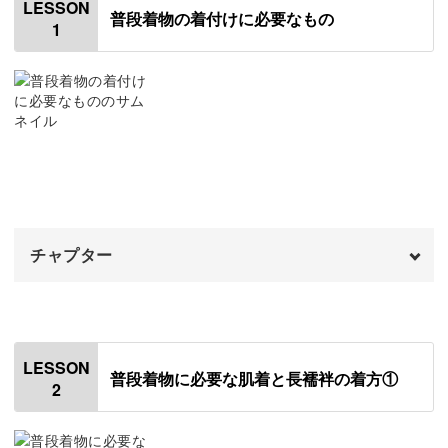
LESSON
普段着物の着付けに必要なもの
1
その名の通り、普段の生活で洋服と同じように着る着物の
こと。
「着物はぴしっと決めないといけないし窮屈」と感じてい
る方もいるかもしれませんが、普段着物ではそんなことは
ありません。
チャプター
本講座でお伝えする着方は、ゆったり着ているので家事や
オープニング
00:00
仕事はもちろん、お昼寝だってそのまま出来ちゃうんで
はじめに
00:20
す！
LESSON
普段着物に必要な肌着と長襦袢の着方①
2
使用アイテム
01:40
普段着物とは
03:38