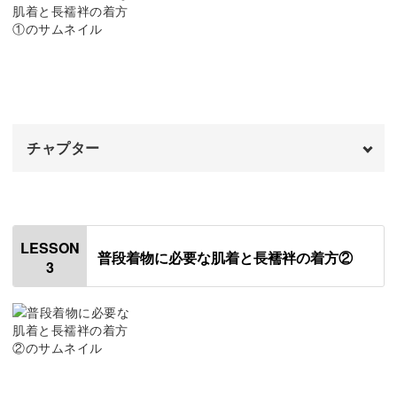
着崩れるのは当たり前、崩れたら直せばいい、というのが
普段着物を着るメリット
07:07
普段着物の考え方。
着物でラクできるポイント
09:02
快適に過ごせる着付け方、普段着物の健康や美容面でのメ
着物を購入するときのポイント
10:26
リットもたくさん動画の中でお話ししていきますね。
チャプター
おわりに
11:50
オープニング
00:00
礼装の着付けと作法も学べる
はじめに
00:20
LESSON
普段着物に必要な肌着と長襦袢の着方②
3
使用アイテム
カジュアルな普段着物の着付け方を学べるだけでなく、フ
00:57
ォーマルな礼装の着付け方についても学んでいただけま
半衿をつけて外側を縫う
01:44
す。
内側を縫う
06:59
着物について何も知らない・・・という方でも大丈夫で
衿芯を差し込む
14:33