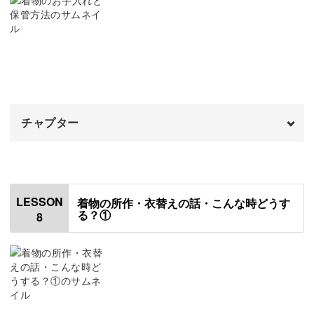
01:48
礼装と普段着物の違い
04:23
着物を日常に取り入れて、普段の生活をもっと輝かせてみ
ませんか？
礼装時のマナー
04:56
長襦袢を着る
05:38
着物の魅力を存分に感じて、みなさんの新たな趣味として
お楽しみいただければ嬉しいです！
チャプター
訪問着を着る
07:01
袋帯を結ぶ
オープニング
11:21
00:00
おわりに
はじめに
21:59
00:20
LESSON
着物の所作・衣替えの話・こんな時どうす
る？①
8
着物を着た後のケア
01:11
しわと臭いが気になるときのケア
03:15
着物の畳み方
05:11