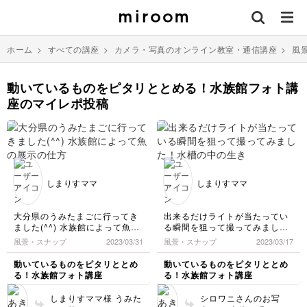
ホーム
>
すべての講座
>
カメラ・写真のオンライン教室・通信講座
>
風
動いているものをピタリととめる！水族館フォト講
座のマイレポ投稿
しまりすママ
しまりすママ
大分県のうみたまごに行ってき
出来るだけライトが当たってい
ました(^^) 水族館によって魚の
る瞬間を狙って撮ってみまし
展示の仕方が違って面白いです
た！水槽の中の生き物たちは常
風景・スナップ
2023/03/31
風景・スナップ
2023/03/17
ね！ こちらの水槽は背景が黒
に動いているので、なかなか思
で、ショッキングピンクのお花
い通りにはなりませんが、それ
動いているものをピタリととめ
動いているものをピタリととめ
が入っていて、魚のビジュアル
も醍醐味ですね！(^^)
る！水族館フォト講座
る！水族館フォト講座
が際立つようにコーディネート
されていました！
しまりすママ様 うみた
シロワニさんのお写