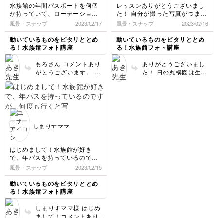
水族館の年間パスポートを何個
レッスンありがとうございまし
か持っていて、ローテーション
た！ 自分が撮った写真がつまら
で水族館に足を運んでのんびり
ないのは、日の丸構図ばかりだ
風景・スナップ
2023/02/17
風景・スナップ
2023/02/16
魚を眺める休日を送っておりま
からだと気付くことが出来まし
す。こちらの講座を見て、見慣
た(^-^;
動いているものをピタリととめ
動いているものをピタリととめ
れた場所でも新しい発見や挑戦
無意識で、図鑑の写真のように
る！水族館フォト講座
る！水族館フォト講座
が溢れていることに気がつい
に撮ろうとしていたのかもしれ
て、より一層水族館が好きにな
ません。現像して何度も見返し
もろさん コメントあり
ありがとうございまし
りました！生き物たちの思わぬ
たくなるような写真を目指しま
がとうございます。 僕
た！ 日の丸構図は生き
フェードインなども楽しみつ
す！！
と同じ休日の過ごし方を
物を引き立てるのに有効
つ、いい写真が撮れるよう練習
されていて、嬉しくなっ
で、お写真のアミメハギ
していきたいです。
ちゃいました(笑) また、
も素敵ですが、この構図
水族館をより好きになる
だけだとマンネリ化して
きっかけになれて、とて
しまうかもしれないです
も嬉しいです。 フェー
ね！ また素敵なお写真
しまりすママ
ドインの写真素敵です
見せてください！
ね！ ナンヨウハギにピ
ントが合ってない点が、
はじめまして！水族館が好き
むしろ思わぬ瞬間に撮影
で、年パスを持っているのです
できた感じがして好きで
が、何度も行くと写真がマンネ
風景・スナップ
2023/02/15
す。 今後も撮影された
リ化してしまい、最近は行って
写真があれば、ぜひ見せ
も全く写真を撮っていませんで
動いているものをピタリととめ
てください！ 楽しみに
した。
る！水族館フォト講座
この講座を受講して、水族館フ
しております。
ォトを楽しめるといいなと思い
しまりすママ様 はじめ
ます！よろしくお願いいたしま
まして！コメントありが