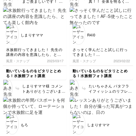
まご羨ましいです！ ま
真！！ 全体を明るく撮
た、水族館ごとの展示方
るのもいいですが、 光
法なども楽しんで頂けて
が当たってるとこだけ見
いるようで、嬉しいで
えて、それ以外が真っ暗
す。 写真は広角気味で
な写真とが面白いかもし
寄って撮影されたんです
れないです！
かね？ 上のミノカサゴ
しまりすママ
R4i0
が立体的に見えるように
撮影されているので、魅
力がより伝わりますね！
水族館行ってきました！ 先生の
さっそく学んだこと試しに行っ
講座の内容を意識したら、とて
てきました！
も楽しく館内をまわることが出
AF-S使ったこと無かったのです
風景・スナップ
2023/03/17
風景・スナップ
2023/02/22
来ました(^^)
が初めて使用しました！
こちらの写真はムツゴロウが2
まだまだ試せてないことも多い
動いているものをピタリととめ
動いているものをピタリととめ
匹見つめあっているように撮り
のでこれからも勉強させてもら
る！水族館フォト講座
る！水族館フォト講座
ました。
います！
私のカメラはオートフォーカス
しまりすママ様 コメン
たいちゃさん バタフラ
しか出来ない機種だと思い込ん
トありがとうございま
イフィッシュのリフレク
でいましたが、こちらのレッス
す！ 愛に包まれるよう
ション素敵ですね！！
ンを聞きながら設定を見直して
な世界観があって素敵で
バタフライフィッシュの
みたところ、マニュアルにも切
すね！ マニュアルフォ
ようにあまり泳ぎのない
り替えることが出来ました笑
ーカスを使えば、意図し
魚などにはAFSが大活躍
た所にすぐにピントを持
なのでぜひぜひ！！
って行けるので、いっぱ
もろ
しまりすママ
い活用してみてください
😊