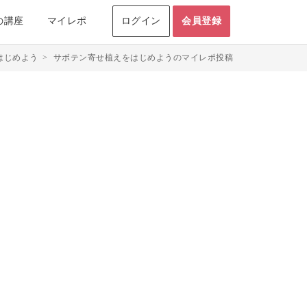
の講座
マイレポ
ログイン
会員登録
はじめよう
>
サボテン寄せ植えをはじめようのマイレポ投稿