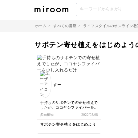
ホーム
>
すべての講座
>
ライフスタイルのオンライン教
サボテン寄せ植えをはじめよう
すー
手持ちのサボテンでの寄せ植えで
したが、ココヤシファイバーを少
し入れるだけでいい感じに仕上が
多肉植物
2022/08/08
りとても楽しく寄せ植えできまし
た。また挑戦してみたいです。あ
サボテン寄せ植えをはじめよう
りがとうございました。