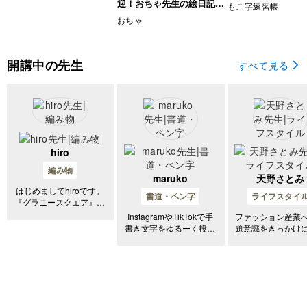
座
迎！おちゃ先生の絵日記講
もこ字練習帳
座
おちゃ
開講中の先生
すべて見る
hiro
編み物
maruko
天野さとみ
はじめましてhiroです。
書道・ペン字
ライフスタイ
『グラニースクエア』に
魅了されて 大人がとき
InstagramやTikTokで手
ファッション産業
めくモチーフをたくさん
書き文字をゆるーく投稿
題意識をきっかけ
編んでいます。 そのモ
しています◎ maruko(ま
行を追い、新しい
チーフから展開されるブ
るこ)と申します。
っては捨てるとい
ランケットや マルチカ
クルに疑問を持ち
バーや小物の作品制作も
解決策として「毎
行っています。 編むた
服を着物にする」
びに愛おし
アイデアを思いつ