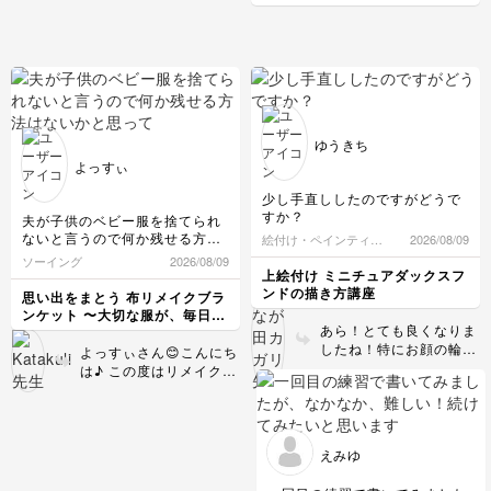
見かけても、何をどうすれば良
香講座
いのかわからず挑戦できずにい
ましたが、今回、講座を受講し
て、天然香原料それぞれの特徴
や、自分の生活に合った楽しみ
方を知ることができて、安心し
てお香を楽しめるようになりま
した。ありがとうございまし
た！
ゆうきち
よっすぃ
少し手直ししたのですがどうで
すか？
夫が子供のベビー服を捨てられ
ないと言うので何か残せる方法
絵付け・ペインティン
2026/08/09
はないかと思っていたところこ
グ
ソーイング
2026/08/09
れだ！と思える講座だったので
上絵付け ミニチュアダックスフ
開講を楽しみにしていました。
ンドの描き方講座
思い出をまとう 布リメイクブラ
ベビー服をざくざく切っていく
ンケット 〜大切な服が、毎日寄
の気の遠くなる作業でした…結
あら！とても良くなりま
り添う一枚になる〜
構伸びる生地が多くて正方形の
したね！特にお顔の輪郭
よっすぃさん😊こんにち
形も大きさもバラバラ…最終的
がしっかりわかるので焼
は♪ この度はリメイクブ
に縫うところでなんとか調整し
成後も迷わず描けると思
ランケットの講座をご覧
形になりました。出来上がった
います😄
いただきありがとうござ
時の達成感といったらもうたま
いました🙇🏻第一号のブ
りません！このブランケットを
ランケット、私めちゃく
眺めながら子供の小さい時のこ
えみゆ
ちゃ感動しています😭
とを思い出せてとてもいい形に
たくさんのパーツのカッ
残せました！