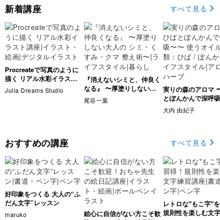
新着講座
すべて見る
Procreateで写真のように
描く リアル水彩イラスト
『消えないシミと、仲良く
講座
なる』 〜厚塗りしない大
実りの森のアロマ 
Julia Dreams Studio
人の シミ・くすみ・クマ
とぽんかんで深呼
尾谷一葉
整え術〜
使うオイルの種類：ひ
大内 由紀子
ぽんかん
おすすめの講座
すべて見る
好印象をつくる 大人の“ふ
だん文字”レッスン
レトロな"もこ字"
規則性を楽しむ文
絵心に自信がない方こそ歓
maruko