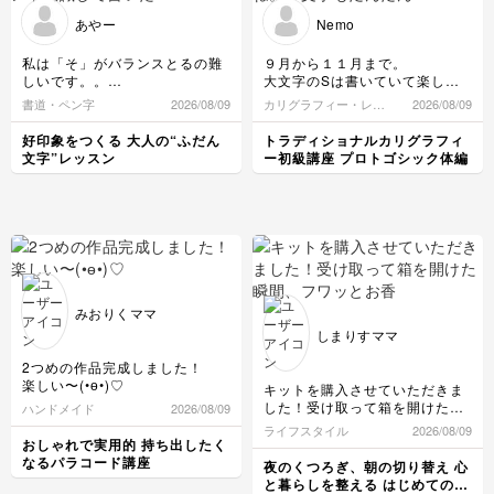
手帳・ノート
あやー
Nemo
料理
風景・スナップ
つまみ細工
私は「そ」がバランスとるの難
９月から１１月まで。
整理収納・片付け
しいです。。
大文字のSは書いていて楽しい
光・ライティング
でも習ったポイント意識して書
ですね。
書道・ペン字
2026/08/09
カリグラフィー・レタ
2026/08/09
カービング
いたら楽しくて、先生が話すポ
小文字もだんだん手癖がついて
リング
フラワーアレンジメント
イントをメモする時もそのポイ
きた気がするので、復習したい
好印象をつくる 大人の“ふだん
トラディショナルカリグラフィ
ントを意識して書くとバランス
です。
構図
文字”レッスン
ー初級講座 プロトゴシック体編
とれるのでどんどん書くのがた
アロマ・ハーブ
のしくなってます！
これからも繰り返し練習したい
ボケ・丸ボケ
と思います！
画像編集ツール
みおりくママ
カメラ基礎
しまりすママ
2つめの作品完成しました！
楽しい〜(•ө•)♡
キットを購入させていただきま
した！受け取って箱を開けた瞬
ハンドメイド
2026/08/09
間、フワッとお香の香りが広が
ライフスタイル
2026/08/09
って、とても幸せな気持ちにな
おしゃれで実用的 持ち出したく
りました(^^)
なるパラコード講座
夜のくつろぎ、朝の切り替え 心
これまで、雑貨屋さんでお香を
と暮らしを整える はじめてのお