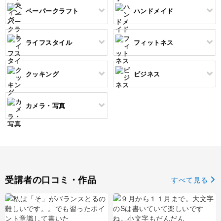
オートクチュール刺繍
あみぐるみ
キャンドルホルダー
レタリング
ペーパークラフト
ハンドメイド
コピック
すべて
すべて
ネイルケア
レジンアクセサリー
リボン刺繍
マーブルキャンドル
カリグラフィー
パステルアート
上絵付け
筆文字
ライフスタイル
フィットネス
すべて
すべて
ジェルネイル
ワイヤーアクセサリー
ビーズ刺繍
スイーツキャンドル
色鉛筆
ポーセラーツ
ペン字
ペーパーアート
羊毛フェルト
クッキング
ビジネス
ビーズアクセサリー
すべて
すべて
フランス刺繍
ソイキャンドル
油絵
トールペイント
カルトナージュ
ぬいぐるみ
暮らし
ヨガ
カメラ・写真
ソウタシエ
ジェルキャンドル
すべて
すべて
水彩画
折り紙
クラフト
パーソナルカラー
ピラティス
ボタニカルキャンドル
アイシングクッキー
マネー
デジタルイラスト
すべて
ラッピング
消しゴムはんこ
多肉植物
ダンス
韓国キャンドル
パン
Webデザイン
日本画
カメラその他
切り絵
レザークラフト
占い
フィットネス
受講者の口コミ・作品
すべて見る
アロマキャンドル
洋菓子
EC・集客
ポートレート
石鹸作り
金継ぎ
サシェ
和菓子
ブランディング
物撮り・テーブルフォト
水引