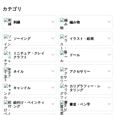
在は、「ほぼ毎日
人」としてInstagr
カテゴリ
中心に、着物
刺繍
編み物
ソーイング
イラスト・絵画
すべて
すべて
伝統刺繍
棒針編み
ミニチュア・クレイ
ドール
すべて
すべて
クラフト
その他刺繍
かぎ針編み
パッチワーク
デッサン
ネイル
アクセサリー
すべて
すべて
パンチニードル
レース編み
布小物
ボールペンイラスト
フェイクスイーツ
ドール服
カリグラフィー・レ
キャンドル
すべて
すべて
タリング
刺し子
マクラメ
和裁
アクリル絵の具
ミニチュアフード
ドールハウス
ネイル検定
プラバンアクセサリー
絵付け・ペインティ
書道・ペン字
クロスステッチ
クラフトバンド
すべて
すべて
ング
洋裁
アルコールインクアート
ミニチュア雑貨
スカルプネイル
クレイ