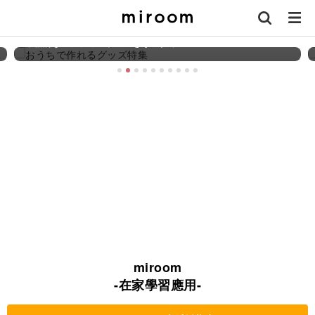
【講座特集】おうちで作れるグッズ特集
本格的なステッカーやPOPをその手で
miroom
-在家學習應用-