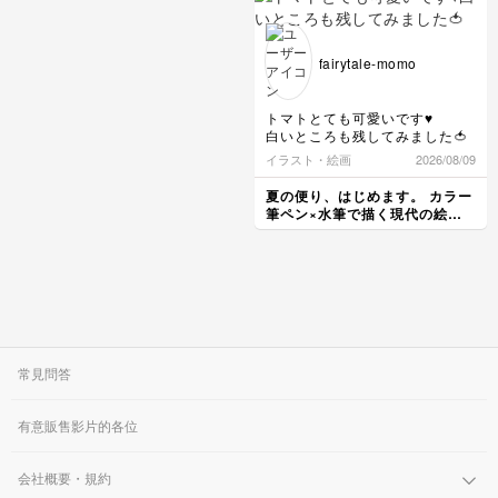
fairytale-momo
トマトとても可愛いです♥️
白いところも残してみました🍅
イラスト・絵画
2026/08/09
夏の便り、はじめます。 カラー
筆ペン×水筆で描く現代の絵手
紙レッスン
常見問答
有意販售影片的各位
会社概要・規約