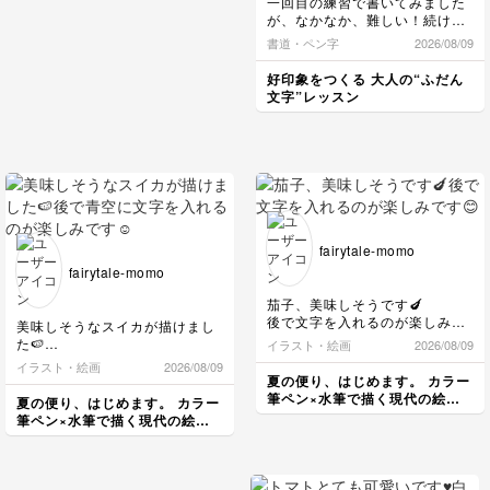
一回目の練習で書いてみました
ト、ひたすらミシン。本
が、なかなか、難しい！続けて
当にお疲れ様でした な
みたいと思います！
書道・ペン字
2026/08/09
んとか調整しとのことで
すが、パッチワークの繋
好印象をつくる 大人の“ふだん
ぎ整列していてバッチリ
文字”レッスン
です 何より完成して達
成感を感じていただきと
ってもうれしいです✨ い
ろんな想いが溢れて素敵
です この度は本当きあ
りがとうございます ベ
ビー服カタチが変わって
また活躍しますように♪
fairytale-momo
fairytale-momo
茄子、美味しそうです🍆
後で文字を入れるのが楽しみで
美味しそうなスイカが描けまし
す😊
た🍉
イラスト・絵画
2026/08/09
後で青空に文字を入れるのが楽
イラスト・絵画
2026/08/09
しみです☺️
夏の便り、はじめます。 カラー
筆ペン×水筆で描く現代の絵手
夏の便り、はじめます。 カラー
紙レッスン
筆ペン×水筆で描く現代の絵手
紙レッスン