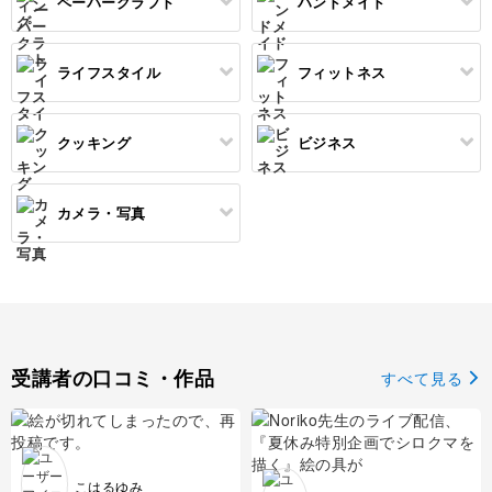
ペーパークラフト
ハンドメイド
コピック
すべて
すべて
ネイルケア
レジンアクセサリー
リボン刺繍
マーブルキャンドル
レタリング
パステルアート
ポーセラーツ
ペン字
ライフスタイル
フィットネス
すべて
すべて
ジェルネイル
ワイヤーアクセサリー
ビーズ刺繍
スイーツキャンドル
色鉛筆
トールペイント
筆文字
ペーパーアート
石鹸作り
クッキング
ビジネス
ビーズアクセサリー
すべて
すべて
フランス刺繍
ソイキャンドル
油絵
上絵付け
切り絵
羊毛フェルト
整理収納・片付け
フィットネス
カメラ・写真
ソウタシエ
ジェルキャンドル
すべて
すべて
水彩画
ラッピング
カービング
多肉植物
ダンス
ボタニカルキャンドル
アイシングクッキー
マネー
デジタルイラスト
すべて
折り紙
つまみ細工
占い
ピラティス
韓国キャンドル
パン
ブランディング
日本画
カメラその他
カルトナージュ
水引
金継ぎ
ヨガ
受講者の口コミ・作品
すべて見る
アロマキャンドル
洋菓子
EC・集客
カメラ基礎
レザークラフト
フラワーアレンジメント
サシェ
和菓子
Webデザイン
画像編集ツール
消しゴムはんこ
手帳・ノート
こはるゆみ