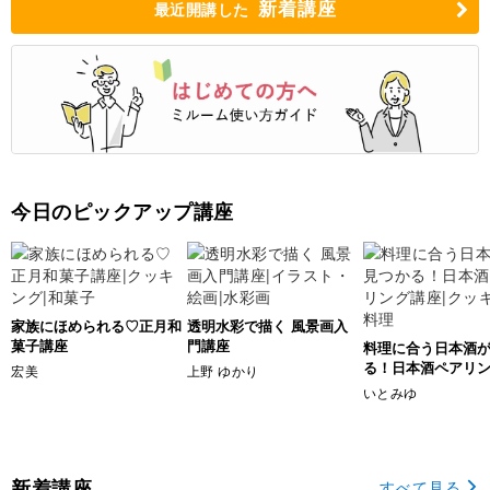
新着講座
最近開講した
今日のピックアップ講座
家族にほめられる♡正月和
透明水彩で描く 風景画入
菓子講座
門講座
料理に合う日本酒
る！日本酒ペアリ
宏美
上野 ゆかり
いとみゆ
新着講座
すべて見る