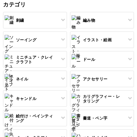
ャ
感を大切に刺し固め以外
カテゴリ
の技法も使い分けていき
ます。命を吹き込むよう
刺繍
編み物
ソーイング
イラスト・絵画
すべて
すべて
伝統刺繍
棒針編み
ミニチュア・クレイ
ドール
すべて
すべて
クラフト
その他刺繍
かぎ針編み
パッチワーク
デッサン
ネイル
アクセサリー
すべて
すべて
パンチニードル
レース編み
布小物
ボールペンイラスト
フェイクスイーツ
ドール服
カリグラフィー・レ
キャンドル
すべて
すべて
タリング
刺し子
マクラメ
和裁
アクリル絵の具
ミニチュアフード
ドールハウス
ネイル検定
プラバンアクセサリー
絵付け・ペインティ
書道・ペン字
クロスステッチ
クラフトバンド
すべて
すべて
ング
洋裁
アルコールインクアート
ミニチュア雑貨
スカルプネイル
クレイ
オートクチュール刺繍
あみぐるみ
キャンドルホルダー
カリグラフィー