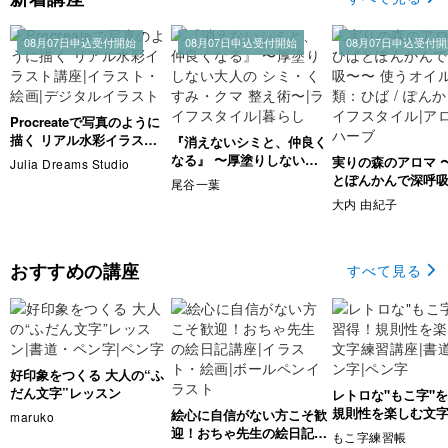
08月07日申込受付開始
08月07日申込受付開始
08月07日申込受付
Procreateで写真のように
描く リアル水彩イラスト
『消えないシミと、仲良く
講座
なる』 〜厚塗りしない大
実りの森のアロマ 
Julia Dreams Studio
人の シミ・くすみ・クマ
とぽんかんで深呼
尾谷一葉
整え術〜
使うオイルの種類：ひ
大内 由紀子
ぽんかん
おすすめの講座
すべて見る
好印象をつくる 大人の“ふ
だん文字”レッスン
レトロな"もこ字"
規則性を楽しむ文
絵心に自信がない方こそ歓
maruko
座
迎！おちゃ先生の絵日記講
もこ字練習帳