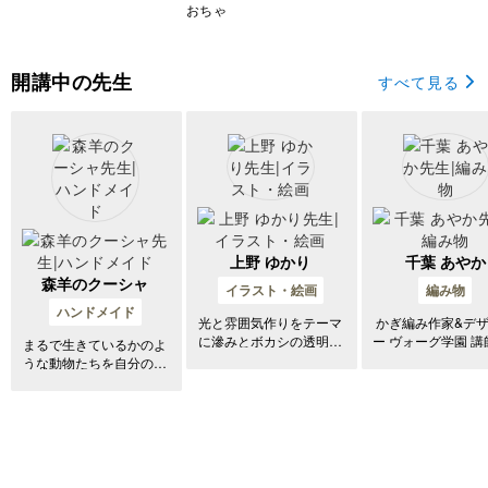
座
おちゃ
開講中の先生
すべて見る
上野 ゆかり
千葉 あやか
森羊のクーシャ
イラスト・絵画
編み物
ハンドメイド
光と雰囲気作りをテーマ
かぎ編み作家&デ
に滲みとボカシの透明水
ー ヴォーグ学園 講師
まるで生きているかのよ
彩画を描いています。
京校/横浜校/名古屋
うな動物たちを自分の手
斎橋校) "大人可愛い"を
で生み出してみません
コンセプトに、毎
か？ こんにちは。クー
たくなるようなデ
シャです。私は羊毛フェ
の作品を手掛ける
ルトでリアルな野鳥や野
身の子育て経験か
生動物を制作していま
用の作品や、親子
す。作品の毛並み等の質