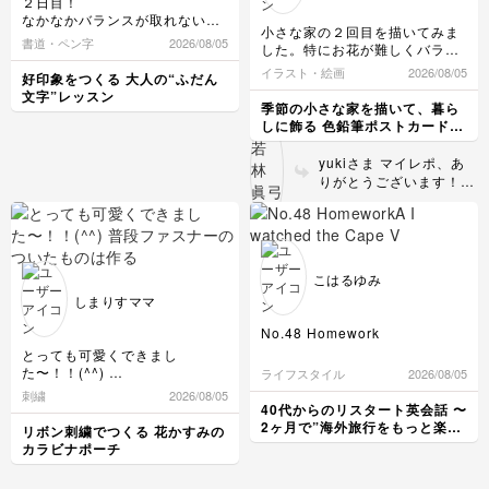
２日目！
ようと思います
えておかれると便利で
なかなかバランスが取れないゾ
す。 水が乾く時間は室
小さな家の２回目を描いてみま
ーンに入った感じがします💦
書道・ペン字
2026/08/05
温やエアコンなどにも左
した。特にお花が難しくバラに
くじけず頑張ります！
右されます。 何度も描
みえません😓窓も傾いてしまい
イラスト・絵画
2026/08/05
好印象をつくる 大人の“ふだん
いていると、だんだん自
ました。
文字”レッスン
分の絵の具や紙の特徴が
ヨーロッパ風の家が好きで形に
季節の小さな家を描いて、暮ら
見えてきます。 筆にも
なっていくのが楽しかったで
しに飾る 色鉛筆ポストカード講
す。色彩豊かなホルベインの色
慣れてきますので。 遊
座
鉛筆がとても気に入りました☺️
びのような、実験のよう
yukiさま マイレポ、あ
な感覚で楽しまれますよ
りがとうございます！
うに。 次の作品も楽し
かわいらしくて、鮮やか
みにしていますね。
なイラストですね！ お
花、かわいいバラになっ
ていまお花もすよ。いい
感じにいろいろな大きさ
こはるゆみ
です。屋根の色もきれい
しまりすママ
です。 ホルベインは鮮
やかな色で描いていて楽
No.48 Homework
しいです。 大きなイラ
とっても可愛くできまし
ストを描くのにも向いて
A I watched the Cape Verde -
た〜！！(^^)
ライフスタイル
2026/08/05
Argentina match in tha World
いますので、これから他
普段ファスナーのついたものは
刺繍
2026/08/05
Cup. I was suprised.
のものも描いてみられる
作るのが難しくてあまり選ばな
40代からのリスタート英会話 〜
B Thank you. We were also
といいですね。 次の作
い私ですが、こちらの作品はデ
2ヶ月で”海外旅行をもっと楽し
リボン刺繍でつくる 花かすみの
very proud.
品も楽しみにしています
ザインが上品で素敵で、どうし
める私"になる〜
カラビナポーチ
A How can I go to Cape
ても作ってみたかったので受講
ね。
Verde?
させていただきました。