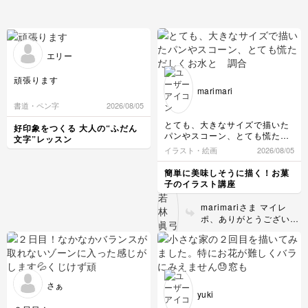
エリー
頑張ります
marimari
書道・ペン字
2026/08/05
とても、大きなサイズで描いた
好印象をつくる 大人の“ふだん
パンやスコーン、とても慌ただ
文字”レッスン
しくお水と 調合した絵の具を
イラスト・絵画
2026/08/05
バタバタと塗りましたが、もう
少し薄く塗りながら様子を見た
簡単に美味しそうに描く！お菓
らよかったかな、と思いまし
子のイラスト講座
た。良い加減という感じが、イ
メージと筆を持った手の力加減
marimariさま マイレ
や色合わせ…なかなか良い塩梅
ポ、ありがとうございま
にはまいりません…。
す！ ライ麦パンらしい
先生がおっしゃるように、同系
どっしりとした感じがよ
色のお色の濃淡で表現すること
く出ていますね。 スコ
の微妙な表現、あるいは大胆に
ーンもおいしそうな焼き
塗ることなどにまだ潔さがな
色です。 重ね塗りは、
く、水彩画のハードルがまだ高
さぁ
後から乗せる色の方が色
い状況が続いています。
yuki
様々なパンを書いて練習してみ
も濃度も少し濃く、と覚