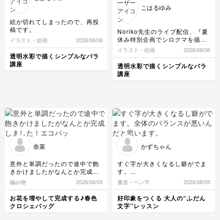
料理
こはるゆみ
ボケ・丸ボケ
クラフト
アロマ・ハーブ
絵が切れてしまったので、再投
稿です。
Noriko先生のライブ配信、『夏
構図
ぬいぐるみ
休み特別企画でシロクマを描
イラスト・絵画
2026/08/06
パーソナルカラー
く』
イラスト・絵画
2026/08/06
絵の具がないので、鉛筆で一緒
透明水彩で描くシンプルなバラ
光・ライティング
に描いてみました😆
講座
透明水彩で描くシンプルなバラ
暮らし
クマではなく、犬になりました
講座
😅
風景・スナップ
物撮り・テーブルフォト
ポートレート
奈菜
かずちゃん
意外と単調だったので途中で飽
すぐ字が大きくなるし癖がでま
きかけましたがなんとか完成し
す。
ました！
全体のバランスが悪いんだと思
編み物
2026/08/05
書道・ペン字
2026/08/05
エコバッグにしてはちょっと重
います。
さがあるので、普通におでかけ
お花を増やして完成する♪春色
好印象をつくる 大人の“ふだん
バックにします^ ^
クロシェバッグ
文字”レッスン
見本通りできて嬉しいです！！