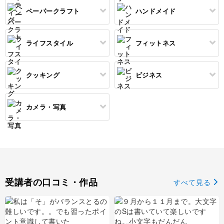
オートクチュール刺繍
あみぐるみ
キャンドルホルダー
レタリング
ペーパークラフト
ハンドメイド
コピック
すべて
すべて
ネイルケア
レジンアクセサリー
リボン刺繍
マーブルキャンドル
カリグラフィー
パステルアート
上絵付け
筆文字
ライフスタイル
フィットネス
すべて
すべて
ジェルネイル
ワイヤーアクセサリー
ビーズ刺繍
スイーツキャンドル
色鉛筆
ポーセラーツ
ペン字
ペーパーアート
羊毛フェルト
クッキング
ビジネス
ビーズアクセサリー
すべて
すべて
フランス刺繍
ソイキャンドル
油絵
トールペイント
カルトナージュ
ぬいぐるみ
暮らし
ヨガ
カメラ・写真
ソウタシエ
ジェルキャンドル
すべて
すべて
水彩画
折り紙
クラフト
パーソナルカラー
ピラティス
ボタニカルキャンドル
アイシングクッキー
マネー
デジタルイラスト
すべて
ラッピング
消しゴムはんこ
多肉植物
ダンス
韓国キャンドル
パン
Webデザイン
日本画
カメラその他
切り絵
レザークラフト
占い
フィットネス
受講者の口コミ・作品
すべて見る
アロマキャンドル
洋菓子
EC・集客
ポートレート
石鹸作り
金継ぎ
サシェ
和菓子
ブランディング
物撮り・テーブルフォト
水引