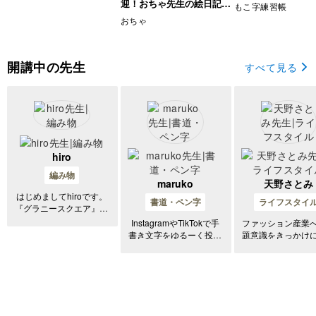
座
迎！おちゃ先生の絵日記講
もこ字練習帳
座
おちゃ
開講中の先生
すべて見る
hiro
編み物
maruko
天野さとみ
はじめましてhiroです。
書道・ペン字
ライフスタイ
『グラニースクエア』に
魅了されて 大人がとき
InstagramやTikTokで手
ファッション産業
めくモチーフをたくさん
書き文字をゆるーく投稿
題意識をきっかけ
編んでいます。 そのモ
しています◎ maruko(ま
行を追い、新しい
チーフから展開されるブ
るこ)と申します。
っては捨てるとい
ランケットや マルチカ
クルに疑問を持ち
バーや小物の作品制作も
解決策として「毎
行っています。 編むた
服を着物にする」
びに愛おし
アイデアを思いつ