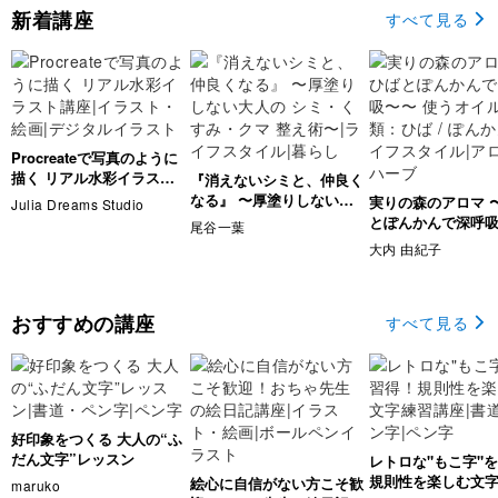
新着講座
すべて見る
Procreateで写真のように
描く リアル水彩イラスト
『消えないシミと、仲良く
講座
なる』 〜厚塗りしない大
実りの森のアロマ 
Julia Dreams Studio
人の シミ・くすみ・クマ
とぽんかんで深呼
尾谷一葉
整え術〜
使うオイルの種類：ひ
大内 由紀子
ぽんかん
おすすめの講座
すべて見る
好印象をつくる 大人の“ふ
だん文字”レッスン
レトロな"もこ字"
規則性を楽しむ文
絵心に自信がない方こそ歓
maruko