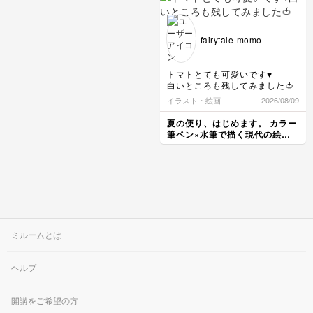
fairytale-momo
トマトとても可愛いです♥️
白いところも残してみました🍅
イラスト・絵画
2026/08/09
夏の便り、はじめます。 カラー
筆ペン×水筆で描く現代の絵手
紙レッスン
ミルームとは
ヘルプ
開講をご希望の方