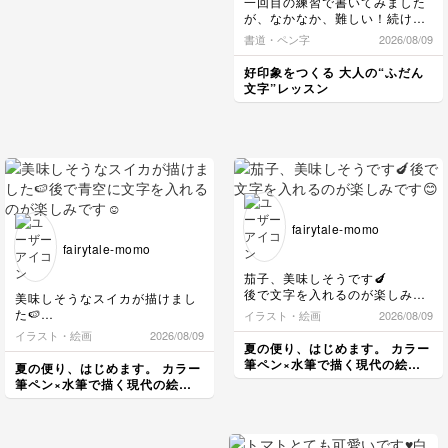
一回目の練習で書いてみました
ト、ひたすらミシン。本
が、なかなか、難しい！続けて
当にお疲れ様でした な
みたいと思います！
書道・ペン字
2026/08/09
んとか調整しとのことで
すが、パッチワークの繋
好印象をつくる 大人の“ふだん
ぎ整列していてバッチリ
文字”レッスン
です 何より完成して達
成感を感じていただきと
ってもうれしいです✨ い
ろんな想いが溢れて素敵
です この度は本当きあ
りがとうございます ベ
ビー服カタチが変わって
また活躍しますように♪
fairytale-momo
fairytale-momo
茄子、美味しそうです🍆
後で文字を入れるのが楽しみで
美味しそうなスイカが描けまし
す😊
た🍉
イラスト・絵画
2026/08/09
後で青空に文字を入れるのが楽
イラスト・絵画
2026/08/09
しみです☺️
夏の便り、はじめます。 カラー
筆ペン×水筆で描く現代の絵手
夏の便り、はじめます。 カラー
紙レッスン
筆ペン×水筆で描く現代の絵手
紙レッスン