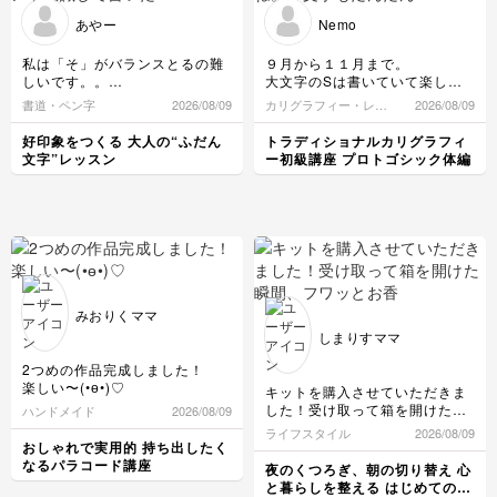
手帳・ノート
あやー
Nemo
料理
風景・スナップ
つまみ細工
私は「そ」がバランスとるの難
９月から１１月まで。
整理収納・片付け
しいです。。
大文字のSは書いていて楽しい
光・ライティング
でも習ったポイント意識して書
ですね。
書道・ペン字
2026/08/09
カリグラフィー・レタ
2026/08/09
カービング
いたら楽しくて、先生が話すポ
小文字もだんだん手癖がついて
リング
フラワーアレンジメント
イントをメモする時もそのポイ
きた気がするので、復習したい
好印象をつくる 大人の“ふだん
トラディショナルカリグラフィ
ントを意識して書くとバランス
です。
構図
文字”レッスン
ー初級講座 プロトゴシック体編
とれるのでどんどん書くのがた
アロマ・ハーブ
のしくなってます！
これからも繰り返し練習したい
ボケ・丸ボケ
と思います！
画像編集ツール
みおりくママ
カメラ基礎
しまりすママ
2つめの作品完成しました！
楽しい〜(•ө•)♡
キットを購入させていただきま
した！受け取って箱を開けた瞬
ハンドメイド
2026/08/09
間、フワッとお香の香りが広が
ライフスタイル
2026/08/09
って、とても幸せな気持ちにな
おしゃれで実用的 持ち出したく
りました(^^)
なるパラコード講座
夜のくつろぎ、朝の切り替え 心
これまで、雑貨屋さんでお香を
と暮らしを整える はじめてのお