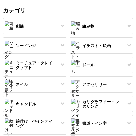
在は、「ほぼ毎日
人」としてInstagr
カテゴリ
中心に、着物
刺繍
編み物
ソーイング
イラスト・絵画
すべて
すべて
伝統刺繍
棒針編み
ミニチュア・クレイ
ドール
すべて
すべて
クラフト
その他刺繍
かぎ針編み
パッチワーク
デッサン
ネイル
アクセサリー
すべて
すべて
パンチニードル
レース編み
布小物
ボールペンイラスト
フェイクスイーツ
ドール服
カリグラフィー・レ
キャンドル
すべて
すべて
タリング
刺し子
マクラメ
和裁
アクリル絵の具
ミニチュアフード
ドールハウス
ネイル検定
プラバンアクセサリー
絵付け・ペインティ
書道・ペン字
クロスステッチ
クラフトバンド
すべて
すべて
ング
洋裁
アルコールインクアート
ミニチュア雑貨
スカルプネイル
クレイ