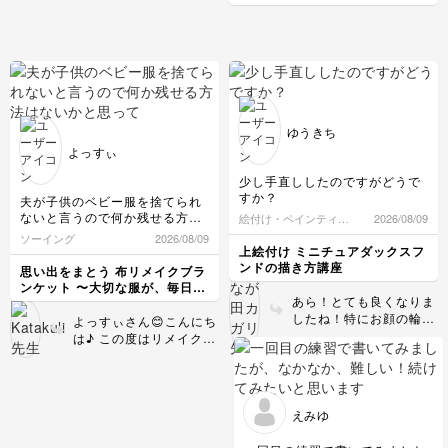
見かけても、何をどうすれば良
香講座
いのかわからず挑戦できずにい
ましたが、今回、講座を受講し
て、天然香原料それぞれの特徴
や、自分の生活に合った楽しみ
方を知ることができて、安心し
てお香を楽しめるようになりま
した。ありがとうございまし
た！
ゆうきち
よっすぃ
少し手直ししたのですがどうで
すか？
夫が子供のベビー服を捨てられ
ないと言うので何か残せる方法
絵付け・ペインティン
2026/08/09
はないかと思っていたところこ
グ
ソーイング
2026/08/09
れだ！と思える講座だったので
上絵付け ミニチュアダックスフ
開講を楽しみにしていました。
ンドの描き方講座
思い出をまとう 布リメイクブラ
ベビー服をざくざく切っていく
ンケット 〜大切な服が、毎日寄
の気の遠くなる作業でした…結
あら！とても良くなりま
り添う一枚になる〜
構伸びる生地が多くて正方形の
したね！特にお顔の輪郭
よっすぃさん😊こんにち
形も大きさもバラバラ…最終的
がしっかりわかるので焼
は♪ この度はリメイクブ
に縫うところでなんとか調整し
成後も迷わず描けると思
ランケットの講座をご覧
形になりました。出来上がった
います😄
いただきありがとうござ
時の達成感といったらもうたま
いました🙇🏻第一号のブ
りません！このブランケットを
ランケット、私めちゃく
眺めながら子供の小さい時のこ
えみゆ
ちゃ感動しています😭
とを思い出せてとてもいい形に
たくさんのパーツのカッ
残せました！