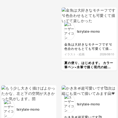
農業には向かない国。産業も栄
B Sure! Bulgaria is a hot
えていないため、サッカープレ
spring power house.
イヤーのように海外へ出る方が
Most of them use natural hot
多数と知りました。
spring water that flows
いつか戻ってこないと、人口減
directly from the earth.
少になってしまいそうですね。
Bathing without a suimsuit,
ちなみにクリスティアーノ・ロ
just like in Japan.
fairytale-momo
ナウド選手の曽祖母は、カーボ
A Really? I had no idea!
ベルデ出身ということも今回調
B We also have a eating
べた際に知りました😊
habits.
Year yogurt consumption
色合わせもとても可愛くて描い
私のリサーチについてお褒めに
ranks top class in the world.
てて楽しかったです🎶
預かり嬉しい限りです。
イラスト・絵画
2026/08/10
Bulgaria is about 32 kg, and
私もノリコ先生に出会わなけれ
Japan is about 15kg.
ば、調べることもなかったの
夏の便り、はじめます。 カラー
A That's interesting! I'd like to
で、キッカケをくださったノリ
筆ペン×水筆で描く現代の絵手
try eating yogurt in Bulgaria
コ先生には感謝感謝です！
紙レッスン
someday,
B You're always welcome in
Bulgaria!
ヨーロッパで温泉がある国の話
は聞いたことがありましたが、
ブルガリアだったんですね。
しかも写真のピンク色の温泉も
fairytale-momo
あり、泥パックしたり出来るよ
fairytale-momo
うです。
ほとんどが源泉かけ流しだった
かき氷🍧超可愛いです🥰️
り、日本と同じように水着を着