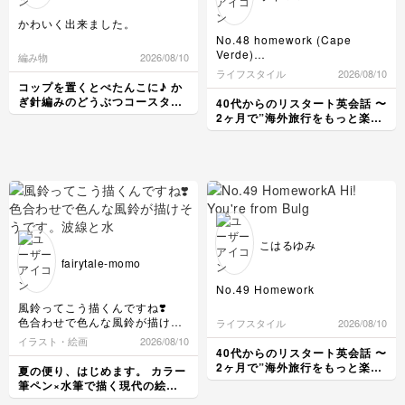
料理
風景・スナップ
かわいく出来ました。
つまみ細工
整理収納・片付け
No.48 homework (Cape
Verde)
編み物
2026/08/10
光・ライティング
👱🏻‍♂️I was surprised to see
カービング
ライフスタイル
2026/08/10
Cape Verde in the World
フラワーアレンジメント
コップを置くとぺたんこに♪ か
Cup.
ぎ針編みのどうぶつコースター
40代からのリスタート英会話 〜
構図
🧑🏻There were so many
講座
2ヶ月で”海外旅行をもっと楽し
great players. I first learned
アロマ・ハーブ
める私"になる〜
about Cape Verde when I
ボケ・丸ボケ
watched it.
👱🏻‍♂️Really ? It's a small
country. I also heard many
Cape Verde live overseas.
画像編集ツール
🧑🏻Why?
👱🏻‍♂️Cape verde is very dry.
That's why crops don't grow
こはるゆみ
カメラ基礎
well.
fairytale-momo
🧑🏻Oh, I see.
No.49 Homework
チェックをお願いします。
風鈴ってこう描くんですね❣️
カーボベルデ🇨🇻 今回のW杯で
A Hi! You're from Bulgaria,
色合わせで色んな風鈴が描けそ
ライフスタイル
2026/08/10
初めて知った国でした。プレイ
right?
うです。
イラスト・絵画
2026/08/10
ヤーの技術と共に、カーボベル
B Yes,that's right.
波線と水玉は何と合わせても可
40代からのリスタート英会話 〜
デ国内が大盛り上がりの映像を
A I don't know much about
愛いですね☺️
2ヶ月で”海外旅行をもっと楽し
夏の便り、はじめます。 カラー
観て記憶に残る国となりまし
Bulgaria.
める私"になる〜
筆ペン×水筆で描く現代の絵手
た。
Could you tell me something
紙レッスン
年間雨量が〜300ml程らしく、
about your country?