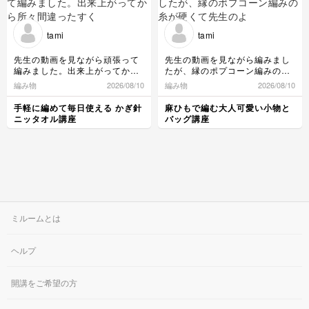
が、エビコードの編み目
の揃い方や丸モチーフ、
バッグ本体の模様もとて
tami
tami
も美しく編めていて、本
体の歪みも無く、とても
先生の動画を見ながら頑張って
先生の動画を見ながら編みまし
丁寧に編んでくださった
編みました。出来上がってから
たが、縁のポプコーン編みの糸
のが伝わるお写真にとて
所々間違ったすくい方をした事
が硬くて先生のようにスルスル
編み物
2026/08/10
編み物
2026/08/10
もうれしく思いました✨
に気付いたので次回は…と思う
ッと編めず、力を入れて引き抜
丁寧に仕上げられた作品
のに、なかなか完璧に出来ず💦
いたので指が痛くなりました。
手軽に編めて毎日使える かぎ針
麻ひもで編む大人可愛い小物と
とぜひたくさんおでかけ
でも楽しかったです。また頑張
でも何とか完成しました。あり
ニッタオル講座
バッグ講座
していただけたら幸いで
りま〜す😊
がとうございました。
す。 ありがとうござい
ありがとうございました。
ました😊
ミルームとは
ヘルプ
開講をご希望の方