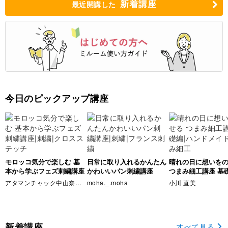
新着講座
最近開講した
今日のピックアップ講座
モロッコ気分で楽しむ 基
日常に取り入れるかんたん
晴れの日に想いを
本から学ぶフェズ刺繍講座
かわいいパン刺繍講座
つまみ細工講座 基
アタマンチャック中山奈穂美
moha._.moha
小川 直美
新着講座
すべて見る