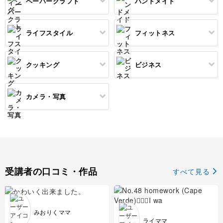
ペーパークラフト
ハンドメイド
コピック
すべて
すべて
ネイルケア
レジンアクセサリー
リボン刺繍
マーブルキャンドル
カリグラフィー
パステルアート
上絵付け
筆文字
ライフスタイル
フィットネス
すべて
すべて
ジェルネイル
ワイヤーアクセサリー
ビーズ刺繍
スイーツキャンドル
色鉛筆
ポーセラーツ
ペン字
ペーパーアート
羊毛フェルト
クッキング
ビジネス
ビーズアクセサリー
すべて
すべて
フランス刺繍
ソイキャンドル
油絵
トールペイント
カルトナージュ
ぬいぐるみ
暮らし
ヨガ
カメラ・写真
ソウタシエ
ジェルキャンドル
すべて
すべて
水彩画
折り紙
クラフト
パーソナルカラー
ピラティス
ボタニカルキャンドル
アイシングクッキー
マネー
デジタルイラスト
すべて
ラッピング
消しゴムはんこ
多肉植物
ダンス
韓国キャンドル
パン
Webデザイン
日本画
カメラその他
切り絵
レザークラフト
占い
フィットネス
受講者の口コミ・作品
すべて見る
アロマキャンドル
洋菓子
EC・集客
ポートレート
石鹸作り
金継ぎ
サシェ
和菓子
ブランディング
物撮り・テーブルフォト
みおりくママ
水引
手帳・ノート
ライママ