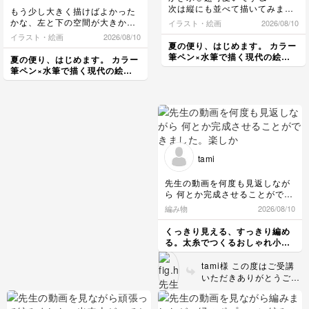
次は縦にも並べて描いてみます
もう少し大きく描けばよかった
用せずに入るというのは知りま
🤗💗
かな、左と下の空間が大きかっ
せんでした。
イラスト・絵画
2026/08/10
た気がします。
日本で有名なブルガリアといっ
イラスト・絵画
2026/08/10
団扇を描くポイントもよくわか
たらヨーグルト。
夏の便り、はじめます。 カラー
りました😊
年間消費量が32キロというのは
筆ペン×水筆で描く現代の絵手
夏の便り、はじめます。 カラー
とてつもない量だなと思い、作
紙レッスン
筆ペン×水筆で描く現代の絵手
文しました。
紙レッスン
tami
先生の動画を何度も見返しなが
ら 何とか完成させることができ
ました。
編み物
2026/08/10
楽しかったです。
ありがとうございました😊
くっきり見える、すっきり編め
る。太糸でつくるおしゃれ小物
講座
tami様 この度はご受講
いただきありがとうござ
いました😊 難しい場面
もあったかと思います