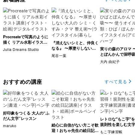
Procreateで写真のように
描く リアル水彩イラスト
『消えないシミと、仲良く
講座
なる』 〜厚塗りしない大
実りの森のアロマ 
Julia Dreams Studio
人の シミ・くすみ・クマ
とぽんかんで深呼
尾谷一葉
整え術〜
使うオイルの種類：ひ
大内 由紀子
ぽんかん
おすすめの講座
すべて見る
好印象をつくる 大人の“ふ
だん文字”レッスン
レトロな"もこ字"
規則性を楽しむ文
絵心に自信がない方こそ歓
maruko
座
迎！おちゃ先生の絵日記講
もこ字練習帳