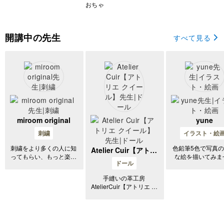
座
おちゃ
開講中の先生
すべて見る
miroom original
yune
刺繍
イラスト・絵
刺繍をより多くの人に知
色鉛筆5色で写真
Atelier Cuir【アトリ
ってもらい、もっと楽し
な絵を描いてみま
エ クイール】
ドール
んでもらえるようにする
か？？ はじめまして。
ため、基本のレッスンを
色鉛筆画家のyune(
手縫いの革工房
取り揃えたルームができ
と申します。私は
AtelierCuir【アトリエ ク
ました。 基本の道具や
鉛筆5色で風景画
イール】は普通のサイズ
技法を紹介したレッスン
てます。写真のよ
からミニチュアサイズま
や、わからないことがあ
アルな表現の中に
で 全て手縫いで革製品
ったとき、復習をしたい
の細密さ温かさを
を作っています。 眺め