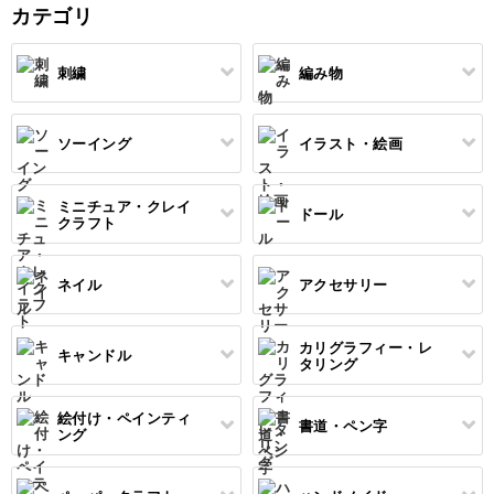
ときに見られるレッスン
描いております。 色鉛
カテゴリ
るだけで楽しいミニチュ
を用意していま
筆5色で出せ
アバッグ ドール小物や
バッグチャームにもでき
ますね。 作り方を学ん
刺繍
編み物
だら アレ
ソーイング
イラスト・絵画
すべて
すべて
伝統刺繍
棒針編み
ミニチュア・クレイ
ドール
すべて
すべて
クラフト
その他刺繍
かぎ針編み
パッチワーク
デッサン
ネイル
アクセサリー
すべて
すべて
パンチニードル
レース編み
布小物
ボールペンイラスト
フェイクスイーツ
ドール服
カリグラフィー・レ
キャンドル
すべて
すべて
タリング
刺し子
マクラメ
和裁
アクリル絵の具
ミニチュアフード
ドールハウス
ネイル検定
プラバンアクセサリー
絵付け・ペインティ
書道・ペン字
クロスステッチ
クラフトバンド
すべて
すべて
ング
洋裁
アルコールインクアート
ミニチュア雑貨
スカルプネイル
クレイ
オートクチュール刺繍
あみぐるみ
キャンドルホルダー
レタリング