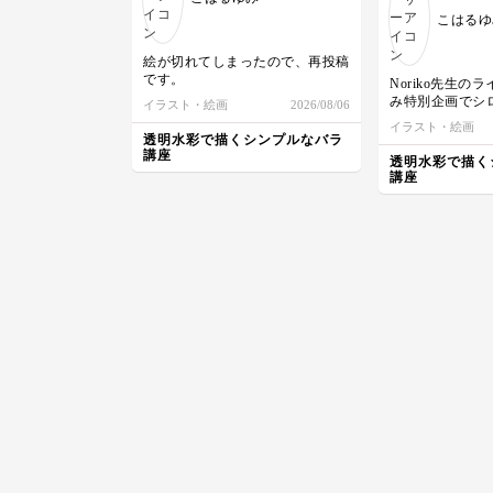
こはるゆ
絵が切れてしまったので、再投稿
です。
Noriko先生の
み特別企画でシ
イラスト・絵画
2026/08/06
絵の具がないの
イラスト・絵画
描いてみました
透明水彩で描くシンプルなバラ
クマではなく、
講座
透明水彩で描く
😅
講座