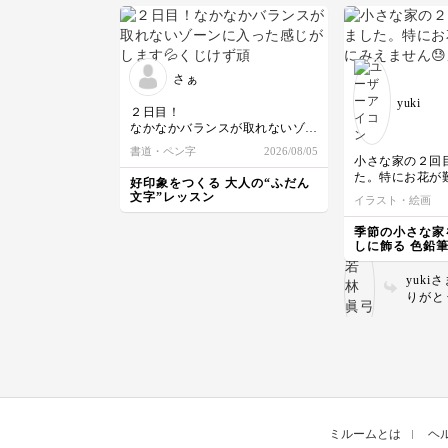
さぁ
yuki
２日目！
なかなかバランスが取れないゾー
ンに入った感じがします💦
書道・ペン字
2026/08/05
くじけず頑張ります！
小さな家の２回
た。特にお花が
好印象をつくる 大人の“ふだん
ません😓窓も傾
文字”レッスン
イラスト・絵画
た。
ヨーロッパ風の
季節の小さな家
っていくのが楽
しに飾る 色鉛
彩豊かなホルベ
座
ても気に入りまし
yukiさま マイ
りがと
かわい
なイラ
花、か
ていま
感じに
です。
です。 ホルベインは
やかな
ミルームとは
ヘ