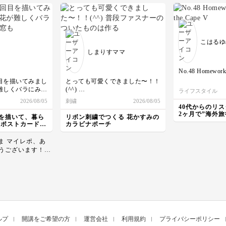
こはるゆ
しまりすママ
No.48 Homework
目を描いてみまし
とっても可愛くできました〜！！
A I watched the C
難しくバラにみえ
(^^)
ライフスタイル
Argentina match i
いてしまいまし
普段ファスナーのついたものは作
2026/08/05
刺繍
2026/08/05
I was suprised.
るのが難しくてあまり選ばない私
40代からのリス
B Thank you. We were also very
家が好きで形にな
ですが、こちらの作品はデザイン
2ヶ月で”海外
を描いて、暮ら
リボン刺繍でつくる 花かすみの
proud.
める私"になる
しかったです。色
が上品で素敵で、どうしても作っ
筆ポストカード講
カラビナポーチ
A How can I go 
インの色鉛筆がと
てみたかったので受講させていた
B Cape Verde is no direct flights
た☺️
だきました。
レポ、あ
from Japan.
リボン刺繍・金糸・ブレード・ビ
うございます！
You can travel th
ジュー・フリルと、特別感のある
らしくて、鮮やか
Europe.
素材がいっぱいで、わくわく楽し
ストですね！ お
With a transfer it
く作ることができました。
わいいバラになっ
hours.
初めてのリボン刺繍でしたが、思
お花もすよ。いい
No Japanese peopl
い通りの形になったりならなかっ
A Really? It's a 
いろいろな大きさ
たりも含めてとても面白かったの
How do you say g
屋根の色もきれい
で、他の作品も挑戦してみたいと
B Instead of saying "Hello" or
鮮
思います。素敵な講座をありがと
"Hi", people is "N
色で描いていて楽
うございました！
ルプ
開講をご希望の方
運営会社
利用規約
プライバシーポリシー
long.