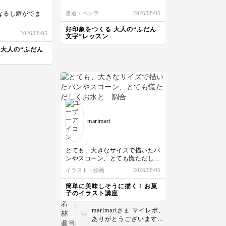
なるし癖がでま
書道・ペン字
2026/08/05
好印象をつくる 大人の“ふだん
が悪いんだと思い
2026/08/05
文字”レッスン
 大人の“ふだん
marimari
とても、大きなサイズで描いたパ
ンやスコーン、とても慌ただしく
お水と 調合した絵の具をバタバ
イラスト・絵画
2026/08/05
タと塗りましたが、もう少し薄く
塗りながら様子を見たらよかった
簡単に美味しそうに描く！お菓
かな、と思いました。良い加減と
子のイラスト講座
いう感じが、イメージと筆を持っ
た手の力加減や色合わせ…なかな
marimariさま マイレポ、
か良い塩梅にはまいりません…。
ありがとうございます！
先生がおっしゃるように、同系色