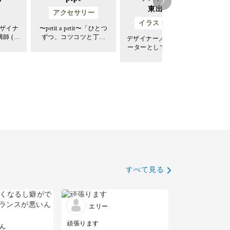
東出桂奈
アクセサリー
イラスト・絵画
ザイナ
〜petit a petit〜「ひとつ
師 (東
ずつ、コツコツと丁寧
デザイナー／ イラストレ
Ins
屋校/心
に」 女の子らしくかわい
ーターとして、文房具、
き文
く。大人っぽくスタイリ
SNS、紙もの、ロゴ、
てい
毎日使い
ッシュに。シンプルに毎
WEBデザインなどを手が
デザイン
日つけられるものを。 ハ
ける。手描きのイラスト
。 自身
ンドメイドマーケットサ
素材がダウンロードでき
ら子供用
イトで13,000人以上のフ
る「tiny design store」で
でオシャ
ォロワーを持つ超人気
は、さまざまなデザイン
制作物をたのしく演出す
るイラスト素材を販
すべて見る
エリー
頑張ります
ん