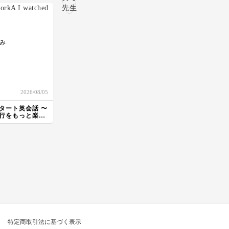
ライ麦パンらしいどっし
のお色の濃淡で表現することの微
りとした感じがよく出て
妙な表現、あるいは大胆に塗るこ
いますね。 スコーンも
となどにまだ潔さがなく、水彩画
おいしそうな焼き色で
のハードルがまだ高い状況が続い
す。 重ね塗りは、後か
ています。
み
ら乗せる色の方が色も濃
様々なパンを書いて練習してみよ
度も少し濃く、と覚えて
うと思います
おかれると便利です。
水が乾く時間は室温やエ
アコンなどにも左右され
ape Verde -
ます。 何度も描いてい
2026/08/05
n tha World Cup.
ると、だんだん自分の絵
の具や紙の特徴が見えて
タート英会話 〜
きます。 筆にも慣れて
旅行をもっと楽し
〜
きますので。 遊びのよ
to Cape Verde?
うな、実験のような感覚
で楽しまれますように。
次の作品も楽しみにして
ere through
いますね。
 takes 20~30
e live there.
long way.
reetings?
o stress" all day
特定商取引法に基づく表示