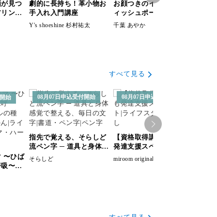
酒が見つ
劇的に長持ち！革小物お
お顔つきのイニシャルテ
子ど
アリング
手入れ入門講座
ィッシュポーチ講座
フェ
Y's shoeshine 杉村祐太
千葉 あやか
はっと
すべて見る
08月07日申込受付開始
08月07日申込受付開始
付開始
指先で覚える、そらしど
【資格取得講座】子ども
流ペン字 ─ 道具と身体感
発達支援スペシャリスト
暮ら
覚で整える、毎日の文字
面教室 ― 思い出
 〜ひば
そらしど
miroom original
も、
呼吸〜〜
hikari
ごと
類：ひば