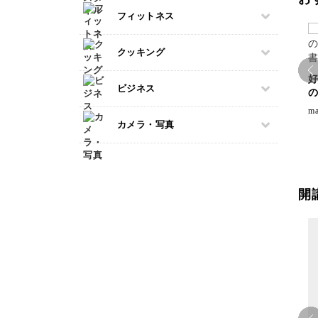
ラッピング
すべて
フィットネス
羊毛フェルト
折り紙
整理収納・片付け
カービング
カルトナージュ
すべて
クッキング
多肉植物
つまみ細工
フィットネス
占い
好
水引
すべて
ビジネス
ダンス
の
金継ぎ
レザークラフト
アイシングクッキー
ma
ピラティス
フラワーアレンジメント
すべて
消しゴムはんこ
カメラ・写真
パン
ヨガ
手帳・ノート
マネー
クラフト
洋菓子
すべて
アロマ・ハーブ
ブランディング
ぬいぐるみ
和菓子
カメラその他
パーソナルカラー
EC・集客
料理
開
カメラ基礎
暮らし
Webデザイン
画像編集ツール
ボケ・丸ボケ
構図
光・ライティング
風景・スナップ