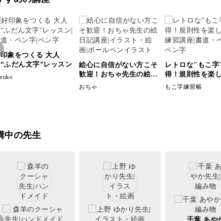
印象をつくる 大人
“ふだん文字”レッスン
絵心に自信がない方こそ
レトロな"もこ字
歓迎！おちゃ先生の絵日
得！規則性を楽
ruko
記講座
練習講座
おちゃ
もこ字練習帳
講中の先生
千葉 あや