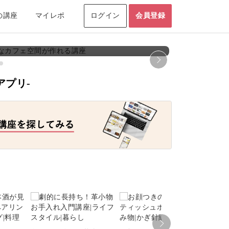
の講座
マイレポ
ログイン
会員登録
座特集】本格的なカフェ空間が作れる講座
【講座特集
がおしゃれカフェに早変わり！
ナチュラルなあ
アプリ-