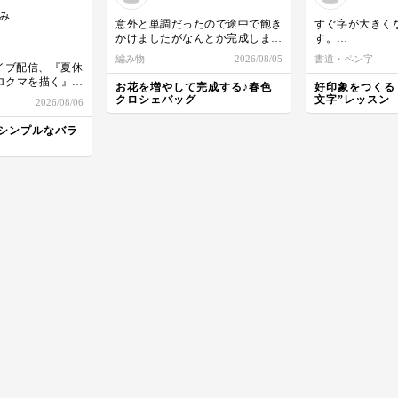
み
意外と単調だったので途中で飽き
すぐ字が大きく
かけましたがなんとか完成しまし
す。
た！
全体のバランス
編み物
2026/08/05
書道・ペン字
エコバッグにしてはちょっと重さ
ます。
ライブ配信、『夏休
があるので、普通におでかけバッ
ロクマを描く』
お花を増やして完成する♪春色
好印象をつくる
クにします^ ^
で、鉛筆で一緒に
クロシェバッグ
文字”レッスン
2026/08/06
見本通りできて嬉しいです！！

犬になりました
シンプルなバラ