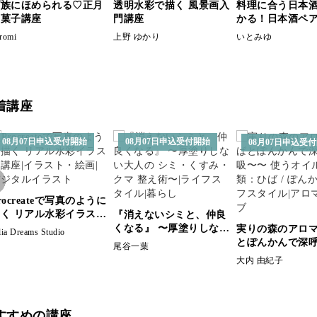
家族にほめられる♡正月
透明水彩で描く 風景画入
料理に合う日本
和菓子講座
門講座
かる！日本酒ペ
講座
romi
上野 ゆかり
いとみゆ
着講座
08月07日申込受付開始
08月07日申込受付開始
08月07日申込受
rocreateで写真のように
く リアル水彩イラスト
『消えないシミと、仲良
講座
くなる』 〜厚塗りしない
実りの森のアロマ
lia Dreams Studio
大人の シミ・くすみ・ク
とぽんかんで深
尾谷一葉
マ 整え術〜
使うオイルの種
大内 由紀子
/ ぽんかん
すすめの講座