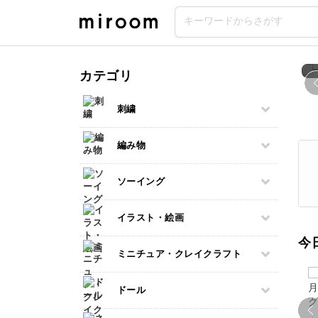
【講座特集】アフターヌーンティー特集
優雅なひととき
カテゴリ
刺繍
すべて
編み物
伝統刺繍
すべて
ソーイング
その他刺繍
棒針編み
パンチニードル
すべて
イラスト・絵画
かぎ針編み
刺し子
パッチワーク
レース編み
今
クロスステッチ
すべて
ミニチュア・クレイクラフト
布小物
マクラメ
オートクチュール刺繍
デッサン
和裁
クラフトバンド
すべて
リボン刺繍
ドール
ボールペンイラスト
洋裁
あみぐるみ
フェイクスイーツ
ビーズ刺繍
アクリル絵の具