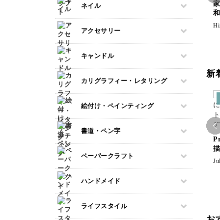
すべて
ネイル
ミニチュアフード
フランス刺繍
アルコールインクアート
ドール服
ミニチュア雑貨
ソウタシエ
Hi
コピック
すべて
アクセサリー
ドールハウス
パステルアート
ネイル検定
すべて
色鉛筆
キャンドル
スカルプネイル
プラバンアクセサリー
油絵
ネイルケア
新
すべて
カリグラフィー・レタリング
クレイ
水彩画
ジェルネイル
キャンドルホルダー
レジンアクセサリー
デジタルイラスト
すべて
絵付け・ペインティング
マーブルキャンドル
ワイヤーアクセサリー
日本画
カリグラフィー
スイーツキャンドル
ビーズアクセサリー
すべて
書道・ペン字
レタリング
ソイキャンドル
P
ポーセラーツ
描
ジェルキャンドル
すべて
ペーパークラフト
トールペイント
Ju
ボタニカルキャンドル
ペン字
上絵付け
すべて
韓国キャンドル
ハンドメイド
筆文字
ペーパーアート
アロマキャンドル
すべて
ライフスタイル
切り絵
サシェ
石鹸作り
お