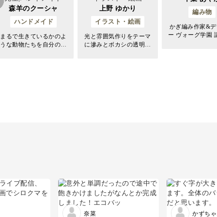
森羊のクーシャ
上野 ゆかり
編み物
ハンドメイド
イラスト・絵画
かぎ編み作家&デ
ー ヴォーグ学園 講
まるで生きているかのよ
光と雰囲気作りをテーマ
京校/横浜校/名古
うな動物たちを自分の手
に滲みとボカシの透明水
斎橋校) "大人可愛い"を
で生み出してみません
彩画を描いています。
コンセプトに、
か？ こんにちは。クーシ
たくなるような
ャです。私は羊毛フェル
の作品を手掛ける
トでリアルな野鳥や野生
の子育て経験か
動物を制作しています。
の作品や、親子
作品の毛並み等の質感を
大切に刺し固め以外の技
法も使い分けていきま
す。命を吹き込むよう
奈菜
かずちゃ