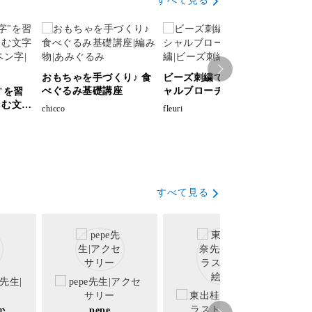
すべて見る
おもちゃを手づくり♪ 食
ビーズ刺繍で作る イニシ
ボタ
べぐるみ基礎講座
ャルブローチ講座
"を習
attach
しむ文字
chicco
fleuri
すべて見る
か
pepe